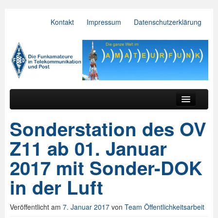
Kontakt
Impressum
Datenschutzerklärung
VFDB e.V.
Zum primären Inhalt springen
Zum sekundären Inhalt springen
Hauptmenü
Aktuelles
Sonderstation des OV
Der Verein
Z11 ab 01. Januar
Referate
2017 mit Sonder-DOK
BV & OV
in der Luft
Relais
Veröffentlicht am
7. Januar 2017
von
Team Öffentlichkeitsarbeit
Downloads