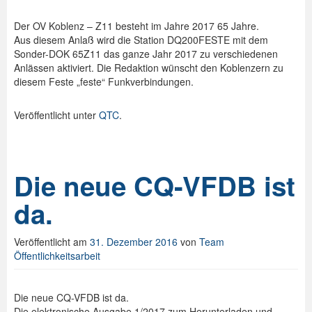
Spenden
Der OV Koblenz – Z11 besteht im Jahre 2017 65 Jahre.
Aus diesem Anlaß wird die Station DQ200FESTE mit dem
Login
Sonder-DOK 65Z11 das ganze Jahr 2017 zu verschiedenen
Anlässen aktiviert. Die Redaktion wünscht den Koblenzern zu
diesem Feste „feste“ Funkverbindungen.
Veröffentlicht unter
QTC
.
Die neue CQ-VFDB ist
da.
Veröffentlicht am
31. Dezember 2016
von
Team
Öffentlichkeitsarbeit
Die neue CQ-VFDB ist da.
Die elektronische Ausgabe 1/2017 zum Herunterladen und