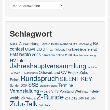
Meldungen
Schlagwort
BV
Auswertung
ARDF
Bayern
Bezirksverband
Braunschweig
contest
CQ-VFDB
dmr
Funkbetriebsreferat
Fieldday
dx
HAM RADIO 2026
hamradio online 2020
Hauptversammlung
HV-Info
Jahreshauptversammlung
Jubiläum
OV
Ortsverband
ProjektZukunft
LoRaAPRS
Marienborn
Rundspruch
SILENT KEY
Relais
SSB
Termine
Sonder DOK
Standortreferat
Veranstaltung
VHV
Vorstand
Weihnachtsfeier
VFDB75
Z-Runde
weitblick
Z12
Wingst
Z01
Z60
Z64
Z62
Zulu-Talk
ZuluTalk