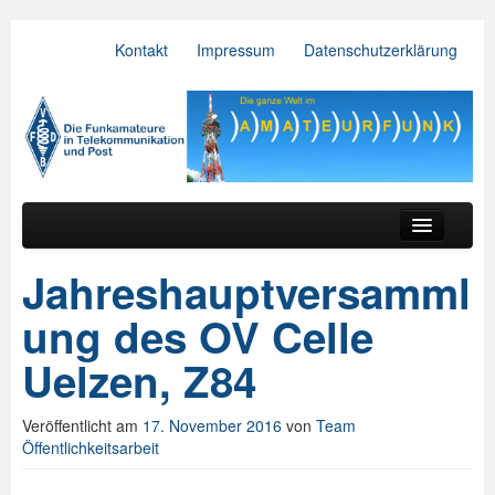
Kontakt
Impressum
Datenschutzerklärung
VFDB e.V.
Zum primären Inhalt springen
Zum sekundären Inhalt springen
Hauptmenü
Aktuelles
Jahreshauptversamml
Der Verein
ung des OV Celle
Referate
Uelzen, Z84
BV & OV
Veröffentlicht am
17. November 2016
von
Team
Relais
Öffentlichkeitsarbeit
Downloads