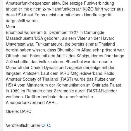
Amateurfunkfrequenzen aktiv. Die einzige Funkverbindung
tätigte er mit einem 2-m-Handfunkgerät.“ K3ZO führt weiter aus,
dass HS1A auf Fotos meist nur mit einem Handfunkgerät
dargestellt wurde.
Mehr
Bhumibol wurde am 5. Dezember 1927 in Cambrigde,
Massachusetts/USA geboren, als sein Vater an der Havard
Universität war. Funkamateure, die bereits einmal Thailand
bereist haben wissen, dass Bhumibol im Alltag sehr präsent war.
Oft sah man Fotos mit den Antlitz des Königs, der es über lange
Zeit schaffte, das Volk zu einen. Bhumibol war der neunte
Monarch der Chakri Dynasti und zugleich derjenige mit der
längsten Amtszeit. Laut dem IARU-Mitgliedsverband Radio
Amateur Society of Thailand (RAST) wurde das Rufzeichen
HS1A vom Ministerium der Kommunikation im Chitrlada Palast
in 1989 im Rahmen einer Zeremonie durch RAST-Mitglieder
verliehen. Darüber berichtet der amerikanische
Amateurfunkverband ARRL.
Quelle: DARC
Veröffentlicht unter
QTC
.