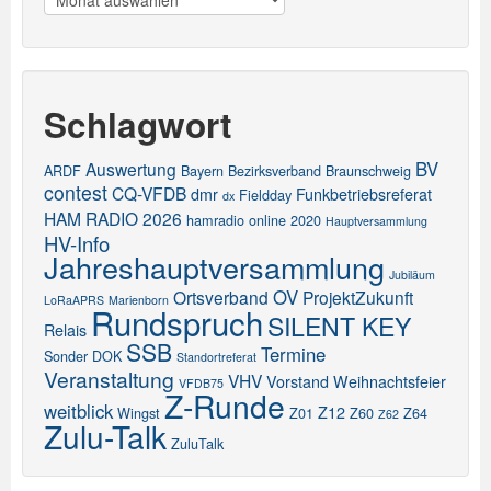
Schlagwort
BV
Auswertung
ARDF
Bayern
Bezirksverband
Braunschweig
contest
CQ-VFDB
dmr
Funkbetriebsreferat
Fieldday
dx
HAM RADIO 2026
hamradio online 2020
Hauptversammlung
HV-Info
Jahreshauptversammlung
Jubiläum
OV
Ortsverband
ProjektZukunft
LoRaAPRS
Marienborn
Rundspruch
SILENT KEY
Relais
SSB
Termine
Sonder DOK
Standortreferat
Veranstaltung
VHV
Vorstand
Weihnachtsfeier
VFDB75
Z-Runde
weitblick
Z12
Wingst
Z01
Z60
Z64
Z62
Zulu-Talk
ZuluTalk