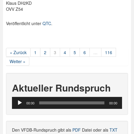
Klaus DH2KD
OVV Z54
Veröffentlicht unter
QTC
.
« Zurück
1
2
3
4
5
6
…
116
Weiter »
Aktueller Rundspruch
Audio-
00:00
00:00
Player
Den VFDB-Rundspruch gibt als
PDF
Datei oder als
TXT