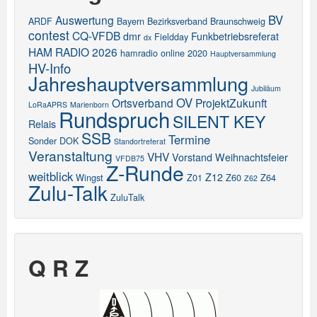
BV
Auswertung
ARDF
Bayern
Bezirksverband
Braunschweig
contest
CQ-VFDB
dmr
Funkbetriebsreferat
Fieldday
dx
HAM RADIO 2026
hamradio online 2020
Hauptversammlung
HV-Info
Jahreshauptversammlung
Jubiläum
OV
Ortsverband
ProjektZukunft
LoRaAPRS
Marienborn
Rundspruch
SILENT KEY
Relais
SSB
Termine
Sonder DOK
Standortreferat
Veranstaltung
VHV
Vorstand
Weihnachtsfeier
VFDB75
Z-Runde
weitblick
Z12
Wingst
Z01
Z60
Z64
Z62
Zulu-Talk
ZuluTalk
Q R Z