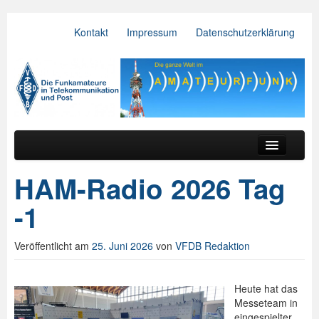
Kontakt
Impressum
Datenschutzerklärung
VFDB e.V.
Zum primären Inhalt springen
Zum sekundären Inhalt springen
Hauptmenü
Aktuelles
HAM-Radio 2026 Tag
Der Verein
-1
Referate
Veröffentlicht am
25. Juni 2026
von
VFDB Redaktion
BV & OV
Relais
Heute hat das
Messeteam in
Downloads
eingespielter