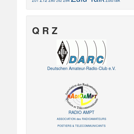
Z12
Z01
Z60
Z64
ZuluTalk
Z62
Q R Z
Deutschen Amateur-Radio-Club e.V.
RADIO AMPT
ASSOCIATION des RADIOAMATEURS
POSTIERS & TELECOMMUNICANTS