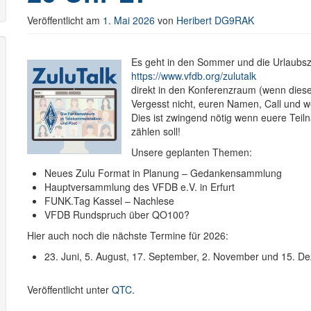
Veröffentlicht am
1. Mai 2026
von
Heribert DG9RAK
Es geht in den Sommer und die Urlaubszei
https://www.vfdb.org/zulutalk
direkt in den Konferenzraum (wenn dieser
Vergesst nicht, euren Namen, Call und
Dies ist zwingend nötig wenn euere Tei
zählen soll!
Unsere geplanten Themen:
Neues Zulu Format in Planung – Gedankensammlung
Hauptversammlung des VFDB e.V. in Erfurt
FUNK.Tag Kassel – Nachlese
VFDB Rundspruch über QO100?
Hier auch noch die nächste Termine für 2026:
23. Juni, 5. August, 17. September, 2. November und 15. D
Veröffentlicht unter
QTC
.