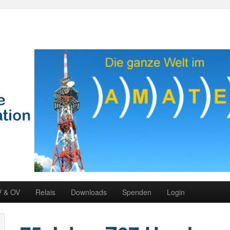
V & OV
Relais
Downloads
Spenden
Login