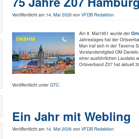
75 Jahre Z07 Hambur
Veröffentlicht am
14. Mai 2026
von
VFDB Redaktion
r
Am 8. Mai1951 wurde der
Ort
Jahrestages hat der Ortsverb
Man traf sich in der Taverna 
Vorstandsmitglied OM Danielo
einer ausführlichen Laudatio w
Ortsverband Z07 hat aktuell 3
Veröffentlicht unter
QTC
.
Ein Jahr mit Webling
Veröffentlicht am
14. Mai 2026
von
VFDB Redaktion