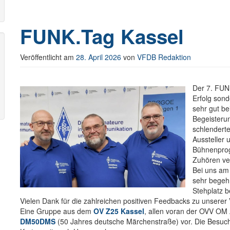
FUNK.Tag Kassel
Veröffentlicht am
28. April 2026
von
VFDB Redaktion
Der 7. FUNK
Erfolg son
sehr gut be
Begeisteru
schlendert
Aussteller 
Bühnenprog
Zuhören ver
Bei uns am
sehr begeh
Stehplatz 
Vielen Dank für die zahlreichen positiven Feedbacks zu unserer
Eine Gruppe aus dem
OV Z25 Kassel
, allen voran der OVV OM 
DM50DMS
(50 Jahres deutsche Märchenstraße) vor. Die Besuch