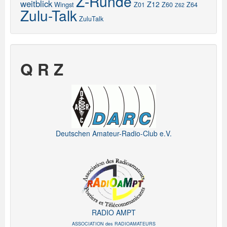
Z-Runde
weitblick
Z12
Wingst
Z01
Z60
Z64
Z62
Zulu-Talk
ZuluTalk
Q R Z
Deutschen Amateur-Radio-Club e.V.
RADIO AMPT
ASSOCIATION des RADIOAMATEURS