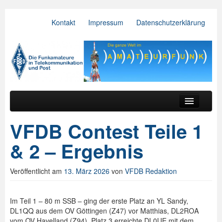
Kontakt
Impressum
Datenschutzerklärung
VFDB e.V.
Zum primären Inhalt springen
Zum sekundären Inhalt springen
Hauptmenü
Aktuelles
VFDB Contest Teile 1
Der Verein
& 2 – Ergebnis
Referate
Veröffentlicht am
13. März 2026
von
VFDB Redaktion
BV & OV
Relais
Im Teil 1 – 80 m SSB – ging der erste Platz an YL Sandy,
DL1QQ aus dem OV Göttingen (Z47) vor Matthias, DL2ROA
Downloads
vom OV Havelland (Z94). Platz 3 erreichte DL0UE mit dem