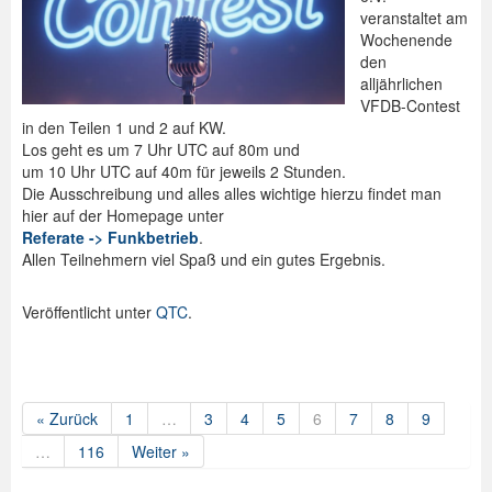
veranstaltet am
Wochenende
den
alljährlichen
VFDB-Contest
in den Teilen 1 und 2 auf KW.
Los geht es um 7 Uhr UTC auf 80m und
um 10 Uhr UTC auf 40m für jeweils 2 Stunden.
Die Ausschreibung und alles alles wichtige hierzu findet man
hier auf der Homepage unter
Referate -> Funkbetrieb
.
Allen Teilnehmern viel Spaß und ein gutes Ergebnis.
Veröffentlicht unter
QTC
.
« Zurück
1
…
3
4
5
6
7
8
9
…
116
Weiter »