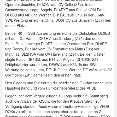
Operator Joachim, DL6ON vom OV Celle (Z84). In der
Spenden
Gästewertung siegte Angela, DL4DXF aus S29 vor OM Paul,
DF6BB aus I48 und Werner, DH1PAL aus G46. In der 80-m-
Login
SWL-Wertung erreichte Chris, DO5HCS aus Schwerin (Z87) den
ersten Platz.
Bei der 40-m-SSB-Auswertung erreichte die Clubstation DL0DB
mit dem Op Hanno, DK3HV aus Duisburg (Z40) den ersten
Platz. Platz 2 belegte DL0FT mit den Operatoren Erik, DL8EP
und Rocco, DL1XM vom OV Frankfurt am Main (Z05) vor
Matthias, DL2ROA vom OV Havelland (Z94). Bei den Gästen
siegte Klaus, DB5SM, aus B13 vor Angela, DL4DXF, S29.
Drittplatzierter wurde Leo, DF8WU aus K36. In der SWL-
Wertung belegten Jutta, DE1JHO und Werner, DE3VSM vom OV
Collmberg (Z91) gemeinsam den ersten Platz.
Den Siegern und Platzierten die herzlichsten Glückwünsche vom
Hauptvorstand und vom Funkbetriebsreferat des VFDB!
Gegenüber dem Vorjahr gingen 18 Logs mehr ein. Somit stieg
auch die Anzahl der QSOs, die für den Kreuzvergleich zur
Verfügung standen. Auch waren erfreulicherweise einige VFDB-
DOKs zu arbeiten, die man sonst eher selten in unseren Z-
Runden oder Contesten hört. 27 Z-DOKs sowie 6 Sonder-DOKs