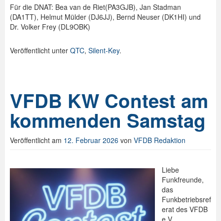
Für die DNAT: Bea van de Riet(PA3GJB), Jan Stadman
(DA1TT), Helmut Mülder (DJ6JJ), Bernd Neuser (DK1HI) und
Dr. Volker Frey (DL9OBK)
Veröffentlicht unter
QTC
,
Silent-Key
.
VFDB KW Contest am
kommenden Samstag
Veröffentlicht am
12. Februar 2026
von
VFDB Redaktion
Liebe
Funkfreunde,
das
Funkbetriebsref
erat des VFDB
e.V.