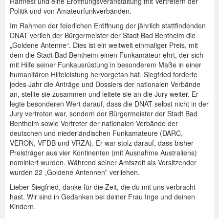
Hamfest und eine Eröffnungsveranstaltung mit Vertretern der
Politik und von Amateurfunkverbänden.
Im Rahmen der feierlichen Eröffnung der jährlich stattfindenden
DNAT verlieh der Bürgermeister der Stadt Bad Bentheim die
„Goldene Antenne“. Dies ist ein weltweit einmaliger Preis, mit
dem die Stadt Bad Bentheim einen Funkamateur ehrt, der sich
mit Hilfe seiner Funkausrüstung in besonderem Maße in einer
humanitären Hilfeleistung hervorgetan hat. Siegfried forderte
jedes Jahr die Anträge und Dossiers der nationalen Verbände
an, stellte sie zusammen und leitete sie an die Jury weiter. Er
legte besonderen Wert darauf, dass die DNAT selbst nicht in der
Jury vertreten war, sondern der Bürgermeister der Stadt Bad
Bentheim sowie Vertreter der nationalen Verbände der
deutschen und niederländischen Funkamateure (DARC,
VERON, VFDB und VRZA). Er war stolz darauf, dass bisher
Preisträger aus vier Kontinenten (mit Ausnahme Australiens)
nominiert wurden. Während seiner Amtszeit als Vorsitzender
wurden 22 „Goldene Antennen” verliehen.
Lieber Siegfried, danke für die Zeit, die du mit uns verbracht
hast. Wir sind in Gedanken bei deiner Frau Inge und deinen
Kindern.