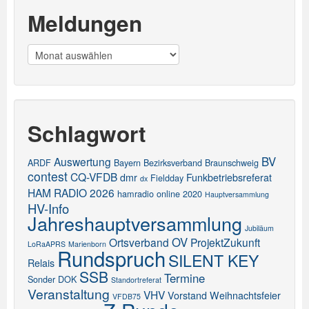
Meldungen
Meldungen
Schlagwort
BV
Auswertung
ARDF
Bayern
Bezirksverband
Braunschweig
contest
CQ-VFDB
dmr
Funkbetriebsreferat
Fieldday
dx
HAM RADIO 2026
hamradio online 2020
Hauptversammlung
HV-Info
Jahreshauptversammlung
Jubiläum
OV
Ortsverband
ProjektZukunft
LoRaAPRS
Marienborn
Rundspruch
SILENT KEY
Relais
SSB
Termine
Sonder DOK
Standortreferat
Veranstaltung
VHV
Vorstand
Weihnachtsfeier
VFDB75