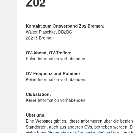
Z02
Kontakt zum Ortsverband Z02 Bremen:
Walter Plaschke, DB2BG
28215 Bremen
OV-Abend, OV-Treffen:
Keine Information vorhabenden.
OV-Frequenz und Runden:
Keine Information vorhabenden.
Clubstation:
Keine Information vorhabenden
Über uns:
Eine Websites gibt es, diese informieren über die beide
Standorten, auch aus anderen OVs, betrieben werden. D
siehe
https://hamnetdb.net/?m=as&q=db0ver&tab=
und
h