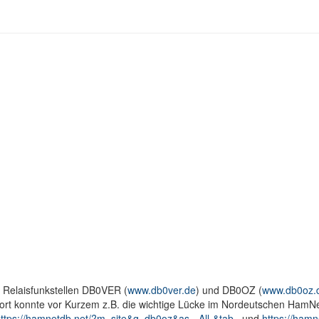
n Relaisfunkstellen DB0VER (
www.db0ver.de
) und DB0OZ (
www.db0oz.
ort konnte vor Kurzem z.B. die wichtige Lücke im Nordeutschen HamNe
ttps://hamnetdb.net/?m=site&q=db0oz&as=-All-&tab=
und
https://hamn