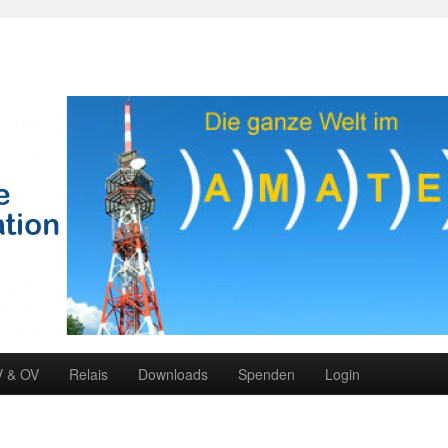
V & OV
Relais
Downloads
Spenden
Login