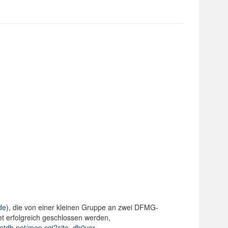
de
), die von einer kleinen Gruppe an zwei DFMG-
t erfolgreich geschlossen werden,
etdb.net/map.cgi?site=db0ver
.