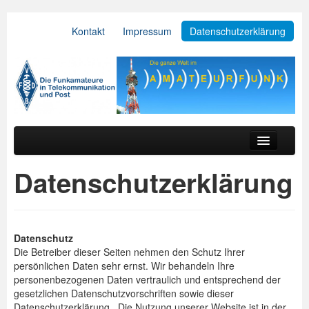
Kontakt
Impressum
Datenschutzerklärung
VFDB e.V.
Zum primären Inhalt springen
Zum sekundären Inhalt springen
Hauptmenü
Aktuelles
Datenschutzerklärung
Der Verein
Referate
Datenschutz
BV & OV
Die Betreiber dieser Seiten nehmen den Schutz Ihrer
persönlichen Daten sehr ernst. Wir behandeln Ihre
Relais
personenbezogenen Daten vertraulich und entsprechend der
gesetzlichen Datenschutzvorschriften sowie dieser
Downloads
Datenschutzerklärung. Die Nutzung unserer Website ist in der