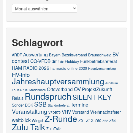
Meldungen
Schlagwort
BV
Auswertung
ARDF
Bayern
Bezirksverband
Braunschweig
contest
CQ-VFDB
dmr
Funkbetriebsreferat
Fieldday
dx
HAM RADIO 2026
hamradio online 2020
Hauptversammlung
HV-Info
Jahreshauptversammlung
Jubiläum
OV
Ortsverband
ProjektZukunft
LoRaAPRS
Marienborn
Rundspruch
SILENT KEY
Relais
SSB
Termine
Sonder DOK
Standortreferat
Veranstaltung
VHV
Vorstand
Weihnachtsfeier
VFDB75
Z-Runde
weitblick
Z12
Wingst
Z01
Z60
Z64
Z62
Zulu-Talk
ZuluTalk