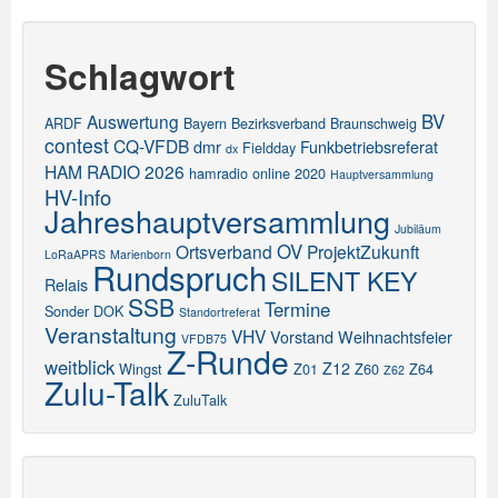
Schlagwort
BV
Auswertung
ARDF
Bayern
Bezirksverband
Braunschweig
contest
CQ-VFDB
dmr
Funkbetriebsreferat
Fieldday
dx
HAM RADIO 2026
hamradio online 2020
Hauptversammlung
HV-Info
Jahreshauptversammlung
Jubiläum
OV
Ortsverband
ProjektZukunft
LoRaAPRS
Marienborn
Rundspruch
SILENT KEY
Relais
SSB
Termine
Sonder DOK
Standortreferat
Veranstaltung
VHV
Vorstand
Weihnachtsfeier
VFDB75
Z-Runde
weitblick
Z12
Wingst
Z01
Z60
Z64
Z62
Zulu-Talk
ZuluTalk