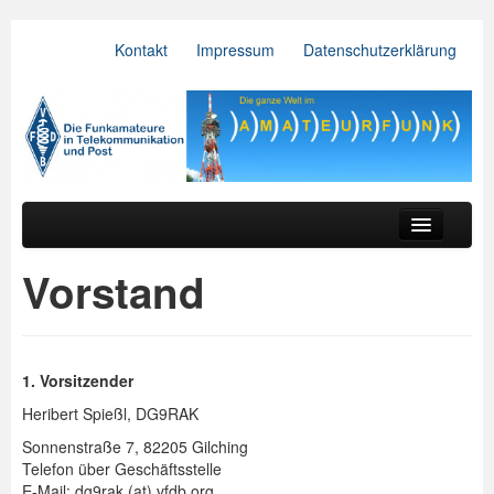
Kontakt
Impressum
Datenschutzerklärung
VFDB e.V.
Zum primären Inhalt springen
Zum sekundären Inhalt springen
Hauptmenü
Aktuelles
Vorstand
Der Verein
Referate
1. Vorsitzender
BV & OV
Heribert Spießl, DG9RAK
Relais
Sonnenstraße 7, 82205 Gilching
Telefon über Geschäftsstelle
Downloads
E-Mail: dg9rak (at) vfdb.org