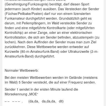
(Genehmigung/Funkzeugnis) benötigt, darf diesen Sport
Spenden
jedermann (auch Kinder) ausüben. Das Verstecken der Sender
(Füchse/Peilbake/Posten) darf nur von einem lizensierten
Login
Funkamateur durchgeführt werden. Grundsätzlich geht es
darum, mit Peilempfängern, im Wald versteckte Sender zu
finden und eine mitgeführte Kontrollkarte (oder mitgeführten
Kontrollchip) an einer Zange, oder an einer elektronischen
Kontrollstation, die sich am Sender befinden, abzustempeln (zu
lochen). Nach dem Auffinden der Sender muss man zum Ziel
zurückkehren. Diese Wettbewerbe werden entweder auf
Kurzwelle (80-m-Amateurfunk-Band) oder Ultrakurzwelle (2-m-
Amateurfunk-Band) durchgeführt.
Normaler Wettbewerb:
Bei den meisten Wettbewerben werden im Gelände (meistens
im Wald) 5 Sender versteckt, die auf einer Frequenz senden.
Sender 1 sendet in der ersten Minute laufend die
Morsekennung „MOE“
– – – – – . (da,da, da,da,da, dit)