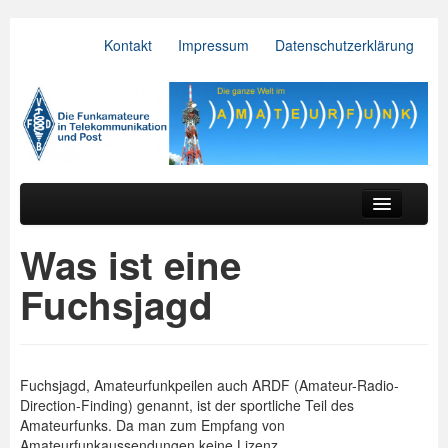
Kontakt
Impressum
Datenschutzerklärung
VFDB e.V.
Zum primären Inhalt springen
Zum sekundären Inhalt springen
Hauptmenü
Aktuelles
Was ist eine
Der Verein
Fuchsjagd
Referate
BV & OV
Fuchsjagd, Amateurfunkpeilen auch ARDF (Amateur-Radio-
Relais
Direction-Finding) genannt, ist der sportliche Teil des
Amateurfunks. Da man zum Empfang von
Downloads
Amateurfunkaussendungen keine Lizenz