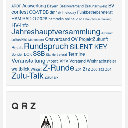
BV
Auswertung
ARDF
Bayern
Bezirksverband
Braunschweig
contest
CQ-VFDB
dmr
Funkbetriebsreferat
Fieldday
dx
HAM RADIO 2026
hamradio online 2020
Hauptversammlung
HV-Info
Jahreshauptversammlung
Jubiläum
OV
Ortsverband
ProjektZukunft
LoRaAPRS
Marienborn
Rundspruch
SILENT KEY
Relais
SSB
Termine
Sonder DOK
Standortreferat
Veranstaltung
VHV
Vorstand
Weihnachtsfeier
VFDB75
Z-Runde
weitblick
Z12
Wingst
Z01
Z60
Z64
Z62
Zulu-Talk
ZuluTalk
Q R Z