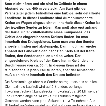
Start nicht hören und sie sind im Gelände in einem
Abstand von ca. 400 m versteckt. Am Start gibt der
Veranstalter jedem Teilnehmer eine farbige, sehr detaillierte
Landkarte. In dieser Landkarte sind durchnummerierte
Kreise an Wegen eingezeichnet. Innerhalb dieser Kreise ist
der jeweilige Sender zu hören. Man muß also erst anhand
der Karte, unter Zuhilfenahme eines Kompasses, das
Gebiet des eingezeichneten Kreises finden. Ist man
innerhalb des Kreisgebietes, kann man erst den Sender
anpeilen, finden und abstempeln. Dann muß man wieder
anhand der Landkarte den nächsten Kreis auf der Karte
finden, den Sender anpeilen und so weiter. Der
eingezeichnete Kreis auf der Karte hat im Gelände einen
Durchmesser von ca. 50 m. In diesem Kreis ist der
Minisender auf jeden Fall zu hören, aber der Minisender
muß sich nicht innerhalb des Kreises befinden!
Die Streckenlänge über alle Sender beträgt meistens ca.7 km.
Die maximale Laufzeit wird auf 2 Stunden, bei langen
Foxoringstrecken („Langstrecken-Foxoring“, ca. 20 Minisender
und Streckenlänge ca 14 km) auf 3 Stunden festgelegt.
Gestartet werden kann jede Sekunde 1 – 3 Teilnehmer. Aus
Sicherheitsgründen sendet am Ziel auf einer anderen Frequenz,