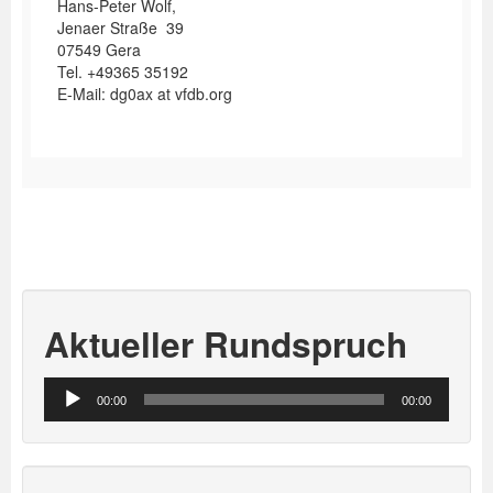
Hans-Peter Wolf,
Jenaer Straße 39
07549 Gera
Tel. +49365 35192
E-Mail: dg0ax at vfdb.org
Aktueller Rundspruch
Audio-
00:00
00:00
Player