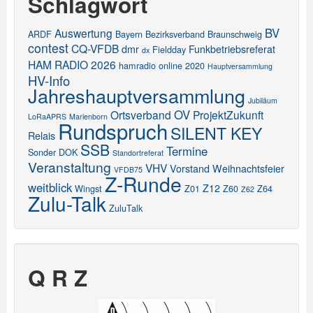
Schlagwort
BV
Auswertung
ARDF
Bayern
Bezirksverband
Braunschweig
contest
CQ-VFDB
dmr
Funkbetriebsreferat
Fieldday
dx
HAM RADIO 2026
hamradio online 2020
Hauptversammlung
HV-Info
Jahreshauptversammlung
Jubiläum
OV
Ortsverband
ProjektZukunft
LoRaAPRS
Marienborn
Rundspruch
SILENT KEY
Relais
SSB
Termine
Sonder DOK
Standortreferat
Veranstaltung
VHV
Vorstand
Weihnachtsfeier
VFDB75
Z-Runde
weitblick
Z12
Wingst
Z01
Z60
Z64
Z62
Zulu-Talk
ZuluTalk
Q R Z