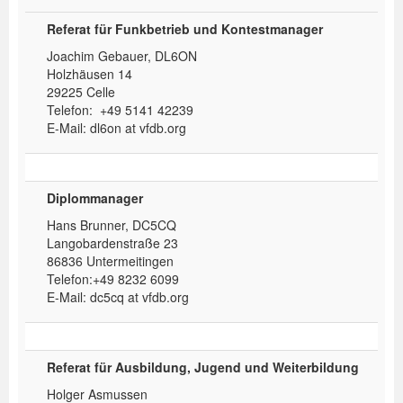
Spenden
Referat für Funkbetrieb und Kontestmanager
Joachim Gebauer, DL6ON
Login
Holzhäusen 14
29225 Celle
Telefon: +49 5141 42239
E-Mail: dl6on at vfdb.org
Diplommanager
Hans Brunner, DC5CQ
Langobardenstraße 23
86836 Untermeitingen
Telefon:+49 8232 6099
E-Mail: dc5cq at vfdb.org
Referat für Ausbildung, Jugend und Weiterbildung
Holger Asmussen