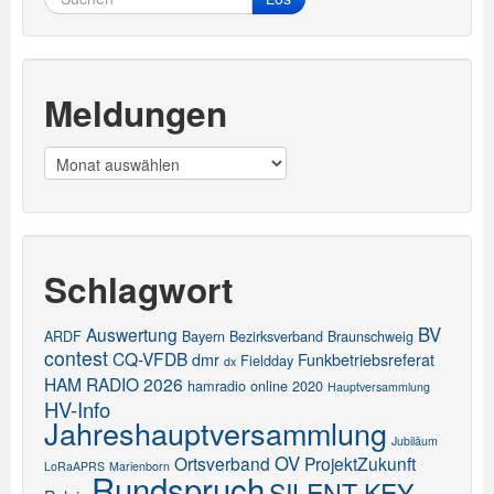
Meldungen
Meldungen
Schlagwort
BV
Auswertung
ARDF
Bayern
Bezirksverband
Braunschweig
contest
CQ-VFDB
dmr
Funkbetriebsreferat
Fieldday
dx
HAM RADIO 2026
hamradio online 2020
Hauptversammlung
HV-Info
Jahreshauptversammlung
Jubiläum
OV
Ortsverband
ProjektZukunft
LoRaAPRS
Marienborn
Rundspruch
SILENT KEY