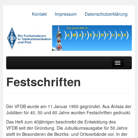
Kontakt
Impressum
Datenschutzerklärung
VFDB e.V.
Zum primären Inhalt springen
Zum sekundären Inhalt springen
Hauptmenü
Aktuelles
Festschriften
Der Verein
Referate
Der VFDB wurde am 11.Januar 1950 gegründet. Aus Anlass der
BV & OV
Jubiläen für 40, 50 und 60 Jahre wurden Festschriften gedruckt.
Das Heft zum 40jährigen beschreibt die Entwicklung des
Relais
VFDB seit der Gründung. Die Jubuläumsausgabe für 50 Jahre
stellt im Besonderen die Bezirks- und Ortsverbände vor. In der
Downloads