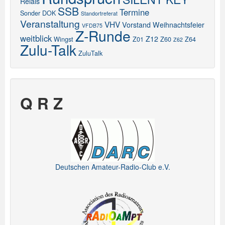
Relais
SSB
Termine
Sonder DOK
Standortreferat
Veranstaltung
VHV
Vorstand
Weihnachtsfeier
VFDB75
Z-Runde
weitblick
Z12
Wingst
Z01
Z60
Z64
Z62
Zulu-Talk
ZuluTalk
Q R Z
Deutschen Amateur-Radio-Club e.V.