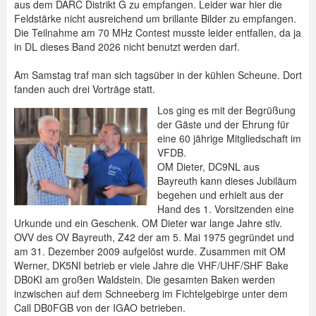
aus dem DARC Distrikt G zu empfangen. Leider war hier die
Feldstärke nicht ausreichend um brillante Bilder zu empfangen.
Die Teilnahme am 70 MHz Contest musste leider entfallen, da ja
in DL dieses Band 2026 nicht benutzt werden darf.
Am Samstag traf man sich tagsüber in der kühlen Scheune. Dort
fanden auch drei Vorträge statt.
Los ging es mit der Begrüßung
der Gäste und der Ehrung für
eine 60 jährige Mitgliedschaft im
VFDB.
OM Dieter, DC9NL aus
Bayreuth kann dieses Jubiläum
begehen und erhielt aus der
Hand des 1. Vorsitzenden eine
Urkunde und ein Geschenk. OM Dieter war lange Jahre stlv.
OVV des OV Bayreuth, Z42 der am 5. Mai 1975 gegründet und
am 31. Dezember 2009 aufgelöst wurde. Zusammen mit OM
Werner, DK5NI betrieb er viele Jahre die VHF/UHF/SHF Bake
DB0KI am großen Waldstein. Die gesamten Baken werden
inzwischen auf dem Schneeberg im Fichtelgebirge unter dem
Call DB0FGB von der IGAO betrieben.