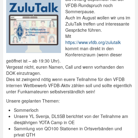
VFDB-Rundspruch noch
Spenden
Sommerpause.
Auch im August wollen wir uns im
Login
ZuluTalk treffen und interessante
Gespräche führen.
Mit
https://www.vfdb.org/zulutalk
kommt man direkt in den
Konferenzraum (wenn dieser
geöffnet ist – ab 19:30 Uhr).
Vergesst nicht, euren Namen, Call und wenn vorhanden den
DOK einzutragen.
Dies ist zwingend nötig wenn euere Teilnahme für den VFDB
internen Wettbewerb VFDB-Aktiv zählen soll und sollte eigentlich
unter Funkamateuren selbstverständlich sein!
Unsere geplanten Themen:
Sommerloch
Unsere YL Svenja, DL5SB berichtet von der Teilnahme am
diesjährigen YOTA Camp in OE
Sammlung von QO100 Stationen in Ortsverbänden und
privat QTH