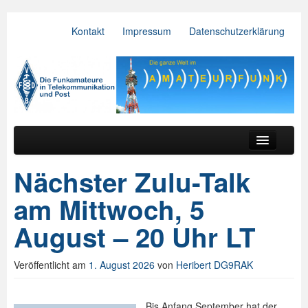
Kontakt
Impressum
Datenschutzerklärung
VFDB e.V.
Zum primären Inhalt springen
Zum sekundären Inhalt springen
Hauptmenü
Aktuelles
Nächster Zulu-Talk
Der Verein
am Mittwoch, 5
Referate
August – 20 Uhr LT
BV & OV
Veröffentlicht am
1. August 2026
von
Heribert DG9RAK
Relais
Downloads
Bis Anfang September hat der