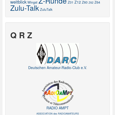
Z-Runde
weitblick
Z12
Wingst
Z01
Z60
Z64
Z62
Zulu-Talk
ZuluTalk
Q R Z
Deutschen Amateur-Radio-Club e.V.
RADIO AMPT
ASSOCIATION des RADIOAMATEURS