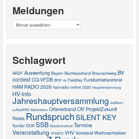
Meldungen
Meldungen
Schlagwort
BV
Auswertung
ARDF
Bayern
Bezirksverband
Braunschweig
contest
CQ-VFDB
dmr
Funkbetriebsreferat
Fieldday
dx
HAM RADIO 2026
hamradio online 2020
Hauptversammlung
HV-Info
Jahreshauptversammlung
Jubiläum
OV
Ortsverband
ProjektZukunft
LoRaAPRS
Marienborn
Rundspruch
SILENT KEY
Relais
SSB
Termine
Sonder DOK
Standortreferat
Veranstaltung
VHV
Vorstand
Weihnachtsfeier
VFDB75