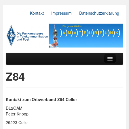
Kontakt
Impressum
Datenschutzerklärung
VFDB e.V.
Zum primären Inhalt springen
Zum sekundären Inhalt springen
Hauptmenü
Aktuelles
Z84
Der Verein
Referate
Kontakt zum Ortsverband Z84 Celle:
BV & OV
DL2OAM
Peter Knoop
Relais
29223 Celle
Downloads