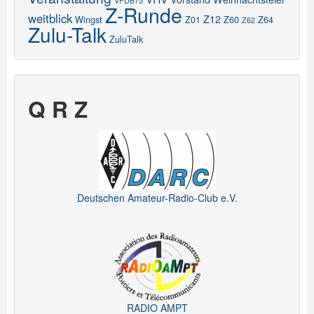
VFDB75
Z-Runde
weitblick
Z12
Wingst
Z01
Z60
Z64
Z62
Zulu-Talk
ZuluTalk
Q R Z
Deutschen Amateur-Radio-Club e.V.
RADIO AMPT