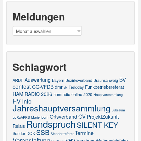
Meldungen
Meldungen
Schlagwort
BV
Auswertung
ARDF
Bayern
Bezirksverband
Braunschweig
contest
CQ-VFDB
dmr
Funkbetriebsreferat
Fieldday
dx
HAM RADIO 2026
hamradio online 2020
Hauptversammlung
HV-Info
Jahreshauptversammlung
Jubiläum
OV
Ortsverband
ProjektZukunft
LoRaAPRS
Marienborn
Rundspruch
SILENT KEY
Relais
SSB
Termine
Sonder DOK
Standortreferat
Veranstaltung
VHV
Vorstand
Weihnachtsfeier