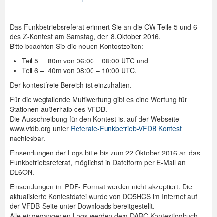
Das Funkbetriebsreferat erinnert Sie an die CW Teile 5 und 6
des Z-Kontest am Samstag, den 8.Oktober 2016.
Bitte beachten Sie die neuen Kontestzeiten:
Teil 5 – 80m von 06:00 – 08:00 UTC und
Teil 6 – 40m von 08:00 – 10:00 UTC.
Der kontestfreie Bereich ist einzuhalten.
Für die wegfallende Multiwertung gibt es eine Wertung für
Stationen außerhalb des VFDB.
Die Ausschreibung für den Kontest ist auf der Webseite
www.vfdb.org unter
Referate-Funkbetrieb-VFDB Kontest
nachlesbar.
Einsendungen der Logs bitte bis zum 22.Oktober 2016 an das
Funkbetriebsreferat, möglichst in Dateiform per E-Mail an
DL6ON.
Einsendungen im PDF- Format werden nicht akzeptiert. Die
aktualisierte Kontestdatei wurde von DO5HCS im Internet auf
der VFDB-Seite unter Downloads bereitgestellt.
Alle eingegangenen Logs werden dem DARC Kontestlogbuch