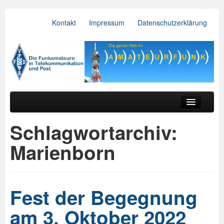
Kontakt
Impressum
Datenschutzerklärung
VFDB e.V.
Zum primären Inhalt springen
Zum sekundären Inhalt springen
Hauptmenü
Aktuelles
Schlagwortarchiv:
Der Verein
Marienborn
Referate
BV & OV
Fest der Begegnung
Relais
am 3. Oktober 2022
Downloads