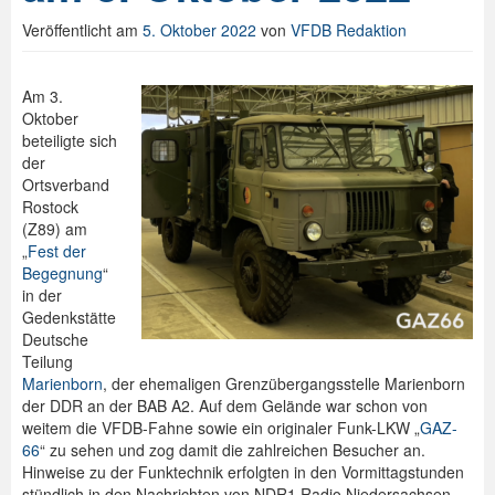
Veröffentlicht am
5. Oktober 2022
von
VFDB Redaktion
Spenden
Login
Am 3.
Oktober
beteiligte sich
der
Ortsverband
Rostock
(Z89) am
„
Fest der
Begegnung
“
in der
Gedenkstätte
Deutsche
Teilung
Marienborn
, der ehemaligen Grenzübergangsstelle Marienborn
der DDR an der BAB A2. Auf dem Gelände war schon von
weitem die VFDB-Fahne sowie ein originaler Funk-LKW „
GAZ-
66
“ zu sehen und zog damit die zahlreichen Besucher an.
Hinweise zu der Funktechnik erfolgten in den Vormittagstunden
stündlich in den Nachrichten von NDR1 Radio Niedersachsen.