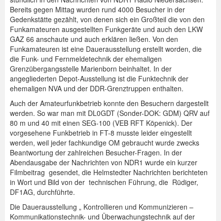
Bereits gegen Mittag wurden rund 4000 Besucher in der
Gedenkstätte gezählt, von denen sich ein Großteil die von den
Funkamateuren ausgestellten Funkgeräte und auch den LKW
GAZ 66 anschaute und auch erklären ließen. Von den
Funkamateuren ist eine Dauerausstellung erstellt worden, die
die Funk- und Fernmeldetechnik der ehemaligen
Grenzübergangsstelle Marienborn beinhaltet. In der
angegliederten Depot-Ausstellung ist die Funktechnik der
ehemaligen NVA und der DDR-Grenztruppen enthalten.
Auch der Amateurfunkbetrieb konnte den Besuchern dargestellt
werden. So war man mit DL0GDT (Sonder-DOK: GDM) QRV auf
80 m und 40 mit einen SEG-100 (VEB RFT Köpenick). Der
vorgesehene Funkbetrieb in FT-8 musste leider eingestellt
werden, weil jeder fachkundige OM gebraucht wurde zwecks
Beantwortung der zahlreichen Besucher-Fragen. In der
Abendausgabe der Nachrichten von NDR1 wurde ein kurzer
Filmbeitrag gesendet, die Helmstedter Nachrichten berichteten
in Wort und Bild von der technischen Führung, die Rüdiger,
DF1AG, durchführte.
Die Dauerausstellung „ Kontrollieren und Kommunizieren –
Kommunikationstechnik- und Überwachungstechnik auf der