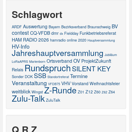
Schlagwort
BV
Auswertung
ARDF
Bayern
Bezirksverband
Braunschweig
contest
CQ-VFDB
dmr
Funkbetriebsreferat
Fieldday
dx
HAM RADIO 2026
hamradio online 2020
Hauptversammlung
HV-Info
Jahreshauptversammlung
Jubiläum
OV
Ortsverband
ProjektZukunft
LoRaAPRS
Marienborn
Rundspruch
SILENT KEY
Relais
SSB
Termine
Sonder DOK
Standortreferat
Veranstaltung
VHV
Vorstand
Weihnachtsfeier
VFDB75
Z-Runde
weitblick
Z12
Wingst
Z01
Z60
Z64
Z62
Zulu-Talk
ZuluTalk
Q R Z