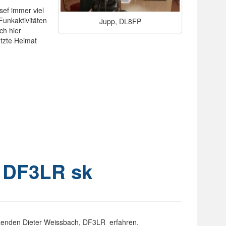
ef immer viel
Funkaktivitäten
Jupp, DL8FP
ch hier
etzte Heimat
 DF3LR sk
itzenden Dieter Weissbach, DF3LR erfahren.