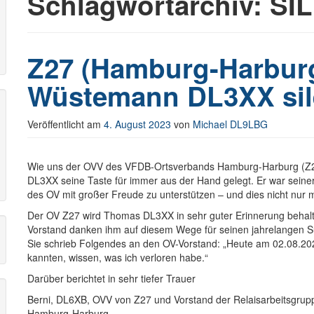
Schlagwortarchiv:
SI
r
Z27 (Hamburg-Harbur
Wüstemann DL3XX sil
Veröffentlicht am
4. August 2023
von
Michael DL9LBG
Wie uns der OVV des VFDB-Ortsverbands Hamburg-Harburg (Z27
DL3XX seine Taste für immer aus der Hand gelegt. Er war seinerz
des OV mit großer Freude zu unterstützen – und dies nicht nur mi
Der OV Z27 wird Thomas DL3XX in sehr guter Erinnerung behalte
Vorstand danken ihm auf diesem Wege für seinen jahrelangen Su
Sie schrieb Folgendes an den OV-Vorstand: „Heute am 02.08.20
kannten, wissen, was ich verloren habe.“
Darüber berichtet in sehr tiefer Trauer
Berni, DL6XB, OVV von Z27 und Vorstand der Relaisarbeitsgru
Hamburg-Harburg