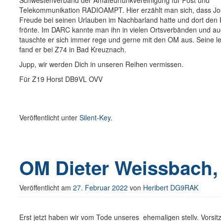
Schwestenverband der Amateurfunkvereinigung für Post und
Telekommunikation RADIOAMPT. Hier erzählt man sich, dass Jos
Freude bei seinen Urlauben im Nachbarland hatte und dort den 
frönte. Im DARC kannte man ihn in vielen Ortsverbänden und au
tauschte er sich immer rege und gerne mit den OM aus. Seine l
fand er bei Z74 in Bad Kreuznach.
Jupp, wir werden Dich in unseren Reihen vermissen.
Für Z19 Horst DB9VL OVV
Veröffentlicht unter
Silent-Key
.
OM Dieter Weissbach,
Veröffentlicht am
27. Februar 2022
von
Heribert DG9RAK
Erst jetzt haben wir vom Tode unseres ehemaligen stellv. Vors