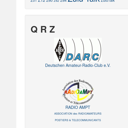
Z12
Z01
Z60
Z64
ZuluTalk
Z62
Q R Z
Deutschen Amateur-Radio-Club e.V.
RADIO AMPT
ASSOCIATION des RADIOAMATEURS
POSTIERS & TELECOMMUNICANTS