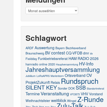
Meldungen
Schlagwort
Auswertung
ARDF
Bayern
Bezirksverband
contest
BV
CQ-VFDB
dmr
Braunschweig
dx
HAM RADIO 2026
Funkbetriebsreferat
Fieldday
HV-Info
hamradio online 2020
Hauptversammlung
Jahreshauptversammlung
OV
Ortsverband
Jubiläum
LoRaAPRS
Marienborn
Rundspruch
ProjektZukunft
Relais
SILENT KEY
SSB
Sonder DOK
Standortreferat
Veranstaltung
Termine
VHV
Vorstand
VFDB75
Z-Runde
weitblick
Weihnachtsfeier
Wingst
Zulu-Talk