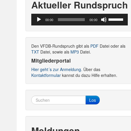
Aktueller Rundspruch
Audio-
Pfeiltasten
00:00
00:00
Player
Hoch/Runte
benutzen,
um
die
Den VFDB-Rundspruch gibt als
PDF
Datei oder als
Lautstärke
TXT
Datei, sowie als
MP3
Datei.
zu
regeln.
Mitgliederportal
Hier geht´s zur Anmeldung.
Über das
Kontaktformular
kannst du dazu Hilfe erhalten.
Los
Meldungen