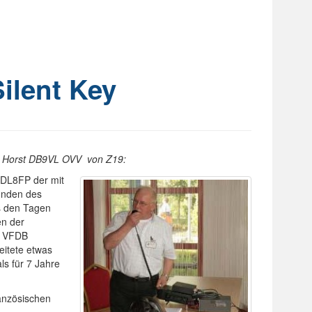
ilent Key
eibt Horst DB9VL OVV von Z19:
 DL8FP der mit
tunden des
s den Tagen
en der
im VFDB
eitete etwas
s für 7 Jahre
anzösischen