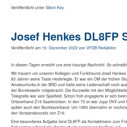
Veröffentlicht unter
Silent-Key
.
Josef Henkes DL8FP S
Veröffentlicht am
19. Dezember 2022
von
VFDB Redaktion
In diesen Tagen erreicht uns eine traurige Nachricht. So schr
Wir trauern um unseren Kollegen und Funkfreund Josef Henkes
83 Jahren seine Taste niederlegte. Er war ein OM der frühen S
Amateurfunks in der BRD und hatte seine Leidenschaft noch au
der Bundeswehr mitgebracht. Die Kurzwelle mit den Möglichkeit
Telegrafie war sein Spielfeld. Schon früh engagierte er sich be
Ortsverband Z19 Saarbrücken. In den 70´er war Jupp OVV und l
später auch den Bezirksverband. Um 1993 übernahm er nochmal
den Vorstandsvorsitz von Z19.
Eine besonderes Aufgabe fand DL8FP als Kontaktmann zum Fr