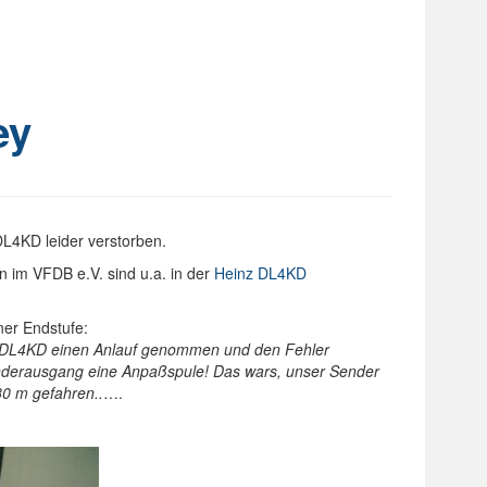
ey
L4KD leider verstorben.
en im VFDB e.V. sind u.a. in der
Heinz DL4KD
ner Endstufe:
DL4KD einen Anlauf genommen und den Fehler
nderausgang eine Anpaßspule! Das wars, unser Sender
80 m gefahren..
….