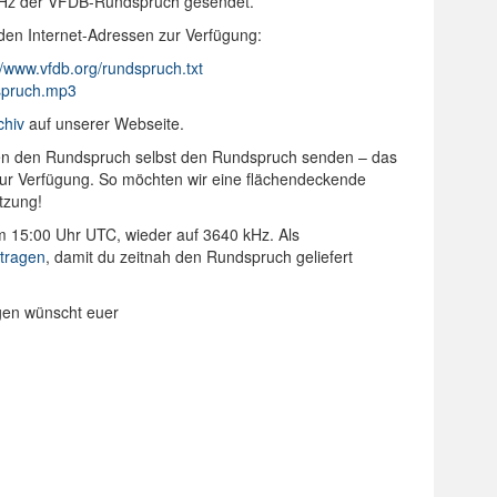
kHz der VFDB-Rundspruch gesendet.
den Internet-Adressen zur Verfügung:
//www.vfdb.org/rundspruch.txt
dspruch.mp3
chiv
auf unserer Webseite.
onen den Rundspruch selbst den Rundspruch senden – das
 zur Verfügung. So möchten wir eine flächendeckende
tzung!
m 15:00 Uhr UTC, wieder auf 3640 kHz. Als
ntragen
, damit du zeitnah den Rundspruch geliefert
ngen wünscht euer