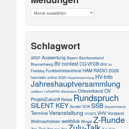
Meldungen
Schlagwort
Auswertung
ARDF
Bayern
Bezirksverband
contest
BV
CQ-VFDB
dmr
Braunschweig
dx
HAM RADIO 2026
Funkbetriebsreferat
Fieldday
HV-Info
hamradio online 2020
Hauptversammlung
Jahreshauptversammlung
OV
Ortsverband
Jubiläum
LoRaAPRS
Marienborn
Rundspruch
ProjektZukunft
Relais
SILENT KEY
SSB
Sonder DOK
Standortreferat
Veranstaltung
Termine
VHV
Vorstand
VFDB75
Z-Runde
weitblick
Weihnachtsfeier
Wingst
Zulu-Talk