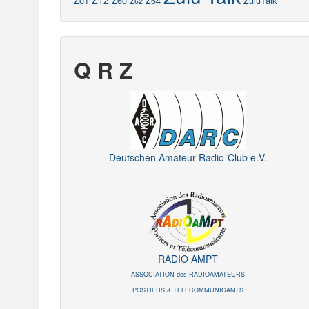
Z12
Z01
Z60
Z64
ZuluTalk
Z62
Q R Z
Deutschen Amateur-Radio-Club e.V.
RADIO AMPT
ASSOCIATION des RADIOAMATEURS
POSTIERS & TELECOMMUNICANTS