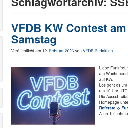
Schlagwortarchiv:
SS
r
VFDB KW Contest a
Samstag
Veröffentlicht am
12. Februar 2026
von
VFDB Redaktion
Liebe Funkfreun
am Wochenende 
auf KW.
Los geht es um
um 10 Uhr UTC a
Die Ausschreibun
Homepage unte
Referate -> Fu
Allen Teilnehme