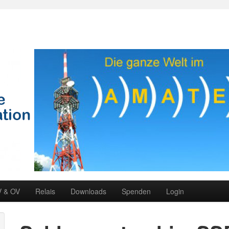
V & OV
Relais
Downloads
Spenden
Login