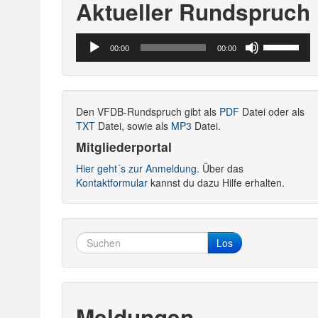
Aktueller Rundspruch
Audio-
Pfeiltasten
00:00
00:00
Player
Hoch/Runte
benutzen,
um
die
Den VFDB-Rundspruch gibt als
PDF
Datei oder als
Lautstärke
TXT
Datei, sowie als
MP3
Datei.
zu
regeln.
Mitgliederportal
Hier geht´s zur Anmeldung.
Über das
Kontaktformular
kannst du dazu Hilfe erhalten.
Los
Meldungen