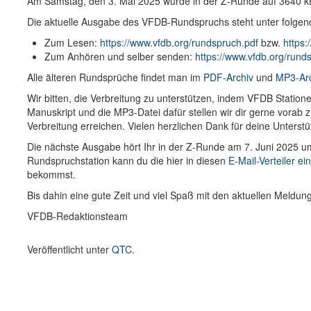
Am Samstag, den 3. Mai 2025 wurde in der Z-Runde auf 3640 
Die aktuelle Ausgabe des VFDB-Rundspruchs steht unter folgen
Zum Lesen:
https://www.vfdb.org/rundspruch.pdf
bzw.
https:
Zum Anhören und selber senden:
https://www.vfdb.org/run
Alle älteren Rundsprüche findet man im
PDF-Archiv
und
MP3-Ar
Wir bitten, die Verbreitung zu unterstützen, indem VFDB Stati
Manuskript und die MP3-Datei dafür stellen wir dir gerne vorab
Verbreitung erreichen. Vielen herzlichen Dank für deine Unterstü
Die nächste Ausgabe hört Ihr in der Z-Runde am 7. Juni 2025 u
Rundspruchstation kann du die hier in diesen
E-Mail-Verteiler ei
bekommst.
Bis dahin eine gute Zeit und viel Spaß mit den aktuellen Meldu
VFDB-Redaktionsteam
Veröffentlicht unter
QTC
.