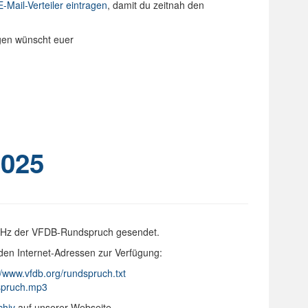
E-Mail-Verteiler eintragen
, damit du zeitnah den
ngen wünscht euer
025
 kHz der VFDB-Rundspruch gesendet.
den Internet-Adressen zur Verfügung:
//www.vfdb.org/rundspruch.txt
dspruch.mp3
chiv
auf unserer Webseite.