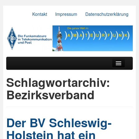
Kontakt
Impressum
Datenschutzerklärung
VFDB e.V.
Zum primären Inhalt springen
Zum sekundären Inhalt springen
Hauptmenü
Aktuelles
Schlagwortarchiv:
Der Verein
Bezirksverband
Referate
BV & OV
Der BV Schleswig-
Relais
Holstein hat ein
Downloads