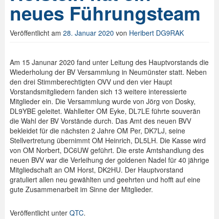
neues Führungsteam
Spenden
Veröffentlicht am
28. Januar 2020
von
Heribert DG9RAK
Login
Am 15 Janunar 2020 fand unter Leitung des Hauptvorstands die
Wiederholung der BV Versammlung in Neumünster statt. Neben
den drei Stimmberechtigten OVV und den vier Haupt
Vorstandsmitgliedern fanden sich 13 weitere interessierte
Mitglieder ein. Die Versammlung wurde von Jörg von Dosky,
DL9YBE geleitet. Wahlleiter OM Eyke, DL7LE führte souverän
die Wahl der BV Vorstände durch. Das Amt des neuen BVV
bekleidet für die nächsten 2 Jahre OM Per, DK7LJ, seine
Stellvertretung übernimmt OM Heinrich, DL5LH. Die Kasse wird
von OM Norbert, DC6UW geführt. Die erste Amtshandlung des
neuen BVV war die Verleihung der goldenen Nadel für 40 jährige
Mitgliedschaft an OM Horst, DK2HU. Der Hauptvorstand
gratuliert allen neu gewählten und geehrten und hofft auf eine
gute Zusammenarbeit im Sinne der Mitglieder.
Veröffentlicht unter
QTC
.