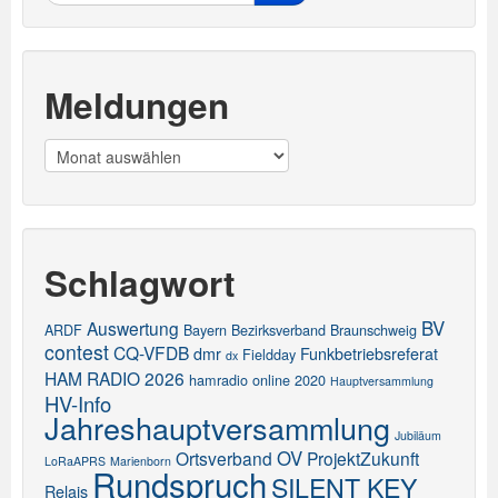
Meldungen
Meldungen
Schlagwort
BV
Auswertung
ARDF
Bayern
Bezirksverband
Braunschweig
contest
CQ-VFDB
dmr
Funkbetriebsreferat
Fieldday
dx
HAM RADIO 2026
hamradio online 2020
Hauptversammlung
HV-Info
Jahreshauptversammlung
Jubiläum
OV
Ortsverband
ProjektZukunft
LoRaAPRS
Marienborn
Rundspruch
SILENT KEY
Relais