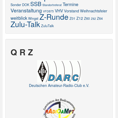
SSB
Termine
Sonder DOK
Standortreferat
Veranstaltung
VHV
Vorstand
Weihnachtsfeier
VFDB75
Z-Runde
weitblick
Z12
Wingst
Z01
Z60
Z64
Z62
Zulu-Talk
ZuluTalk
Q R Z
Deutschen Amateur-Radio-Club e.V.