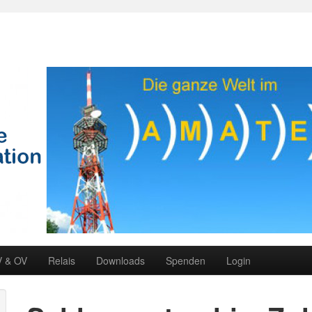
V & OV
Relais
Downloads
Spenden
Login