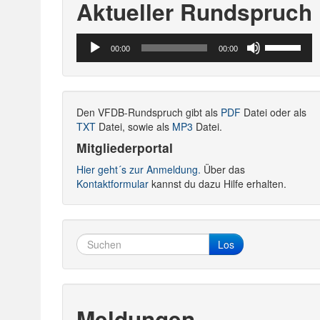
Aktueller Rundspruch
Audio-
Pfeiltasten
00:00
00:00
Player
Hoch/Runte
benutzen,
um
die
Den VFDB-Rundspruch gibt als
PDF
Datei oder als
Lautstärke
TXT
Datei, sowie als
MP3
Datei.
zu
regeln.
Mitgliederportal
Hier geht´s zur Anmeldung.
Über das
Kontaktformular
kannst du dazu Hilfe erhalten.
Los
Meldungen