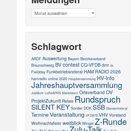
Meldungen
Schlagwort
Auswertung
ARDF
Bayern
Bezirksverband
contest
BV
CQ-VFDB
dmr
Braunschweig
dx
HAM RADIO 2026
Funkbetriebsreferat
Fieldday
HV-Info
hamradio online 2020
Hauptversammlung
Jahreshauptversammlung
OV
Ortsverband
Jubiläum
LoRaAPRS
Marienborn
Rundspruch
ProjektZukunft
Relais
SILENT KEY
SSB
Sonder DOK
Standortreferat
Veranstaltung
Termine
VHV
Vorstand
VFDB75
Z-Runde
weitblick
Weihnachtsfeier
Wingst
Zulu-Talk