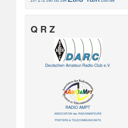
Z12
Z01
Z60
Z64
ZuluTalk
Z62
Q R Z
Deutschen Amateur-Radio-Club e.V.
RADIO AMPT
ASSOCIATION des RADIOAMATEURS
POSTIERS & TELECOMMUNICANTS