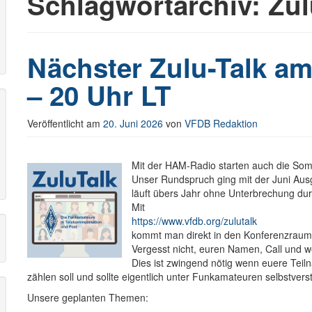
Schlagwortarchiv:
Zul
r
Nächster Zulu-Talk am
– 20 Uhr LT
Veröffentlicht am
20. Juni 2026
von
VFDB Redaktion
Mit der HAM-Radio starten auch die Som
Unser Rundspruch ging mit der Juni Aus
läuft übers Jahr ohne Unterbrechung dur
Mit
https://www.vfdb.org/zulutalk
kommt man direkt in den Konferenzraum (
Vergesst nicht, euren Namen, Call und
Dies ist zwingend nötig wenn euere Tei
zählen soll und sollte eigentlich unter Funkamateuren selbstverst
Unsere geplanten Themen: