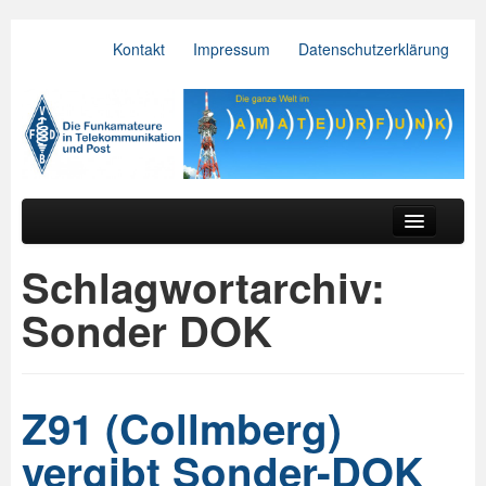
Kontakt
Impressum
Datenschutzerklärung
VFDB e.V.
Zum primären Inhalt springen
Zum sekundären Inhalt springen
Hauptmenü
Aktuelles
Schlagwortarchiv:
Der Verein
Sonder DOK
Referate
BV & OV
Z91 (Collmberg)
Relais
vergibt Sonder-DOK
Downloads