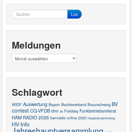
Los
Meldungen
Meldungen
Schlagwort
BV
Auswertung
ARDF
Bayern
Bezirksverband
Braunschweig
contest
CQ-VFDB
dmr
Funkbetriebsreferat
Fieldday
dx
HAM RADIO 2026
hamradio online 2020
Hauptversammlung
HV-Info
Jahreshauptversammlung