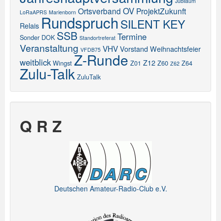
Jubiläum
OV
Ortsverband
ProjektZukunft
LoRaAPRS
Marienborn
Rundspruch
SILENT KEY
Relais
SSB
Termine
Sonder DOK
Standortreferat
Veranstaltung
VHV
Vorstand
Weihnachtsfeier
VFDB75
Z-Runde
weitblick
Z12
Wingst
Z01
Z60
Z64
Z62
Zulu-Talk
ZuluTalk
Q R Z
Deutschen Amateur-Radio-Club e.V.