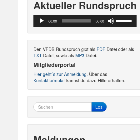
Aktueller Rundspruch
Audio-
Pfeiltasten
00:00
00:00
Player
Hoch/Runte
benutzen,
um
die
Den VFDB-Rundspruch gibt als
PDF
Datei oder als
Lautstärke
TXT
Datei, sowie als
MP3
Datei.
zu
regeln.
Mitgliederportal
Hier geht´s zur Anmeldung.
Über das
Kontaktformular
kannst du dazu Hilfe erhalten.
Los
Meldungen