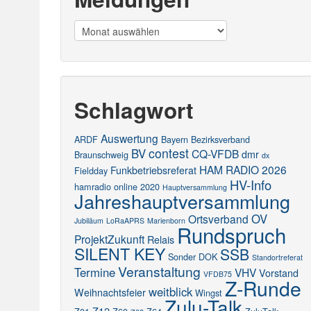
Meldungen
Schlagwort
Auswertung
ARDF
Bayern
Bezirksverband
contest
BV
CQ-VFDB
dmr
Braunschweig
dx
HAM RADIO 2026
Funkbetriebsreferat
Fieldday
HV-Info
hamradio online 2020
Hauptversammlung
Jahreshauptversammlung
OV
Ortsverband
Jubiläum
LoRaAPRS
Marienborn
Rundspruch
ProjektZukunft
Relais
SILENT KEY
SSB
Sonder DOK
Standortreferat
Veranstaltung
Termine
VHV
Vorstand
VFDB75
Z-Runde
weitblick
Weihnachtsfeier
Wingst
Zulu-Talk