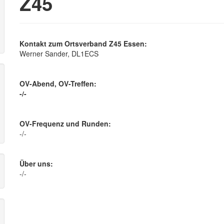
Z45
r
Kontakt zum Ortsverband Z45 Essen:
Werner Sander, DL1ECS
OV-Abend, OV-Treffen:
-/-
OV-Frequenz und Runden:
-/-
Über uns:
-/-