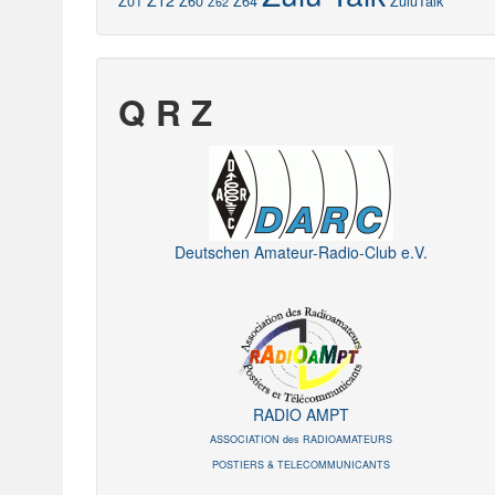
Z12
Z01
Z60
Z64
ZuluTalk
Z62
Q R Z
Deutschen Amateur-Radio-Club e.V.
RADIO AMPT
ASSOCIATION des RADIOAMATEURS
POSTIERS & TELECOMMUNICANTS