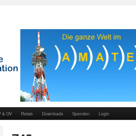
V & OV
Relais
Downloads
Spenden
Login