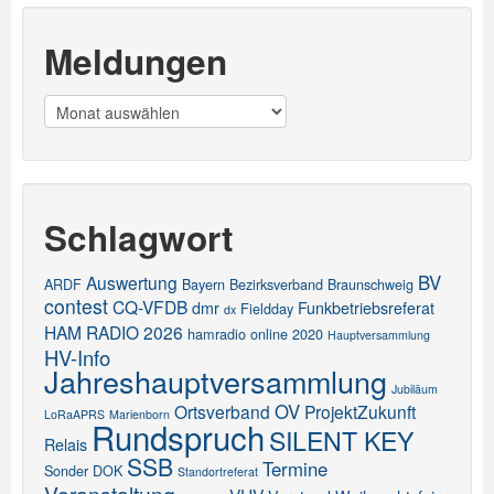
Meldungen
Meldungen
Schlagwort
BV
Auswertung
ARDF
Bayern
Bezirksverband
Braunschweig
contest
CQ-VFDB
dmr
Funkbetriebsreferat
Fieldday
dx
HAM RADIO 2026
hamradio online 2020
Hauptversammlung
HV-Info
Jahreshauptversammlung
Jubiläum
OV
Ortsverband
ProjektZukunft
LoRaAPRS
Marienborn
Rundspruch
SILENT KEY
Relais
SSB
Termine
Sonder DOK
Standortreferat
Veranstaltung