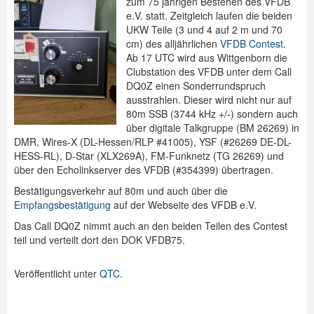
zum 75 jährigen Bestehen des VFDB
e.V. statt. Zeitgleich laufen die beiden
UKW Teile (3 und 4 auf 2 m und 70
cm) des alljährlichen
VFDB Contest
.
Ab 17 UTC wird aus Wittgenborn die
Clubstation des VFDB unter dem Call
DQ0Z einen Sonderrundspruch
ausstrahlen. Dieser wird nicht nur auf
80m SSB (3744 kHz +/-) sondern auch
über digitale Talkgruppe (BM 26269) in
DMR, Wires-X (DL-Hessen/RLP #41005), YSF (#26269 DE-DL-
HESS-RL), D-Star (XLX269A), FM-Funknetz (TG 26269) und
über den Echolinkserver des VFDB (#354399) übertragen.
Bestätigungsverkehr auf 80m und auch über die
Empfangsbestätigung
auf der Webseite des VFDB e.V.
Das Call DQ0Z nimmt auch an den beiden Teilen des Contest
teil und verteilt dort den DOK VFDB75.
Veröffentlicht unter
QTC
.