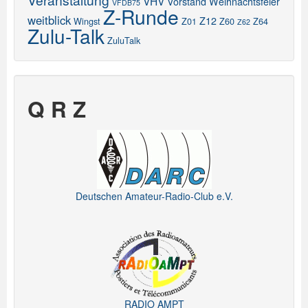
VHV
Vorstand
Weihnachtsfeier
VFDB75
Z-Runde
weitblick
Z12
Wingst
Z01
Z60
Z64
Z62
Zulu-Talk
ZuluTalk
Q R Z
Deutschen Amateur-Radio-Club e.V.
RADIO AMPT