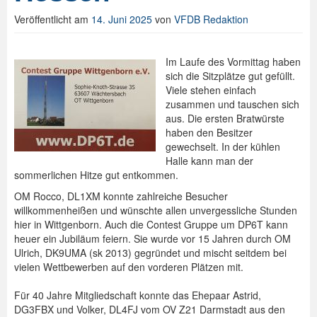
Veröffentlicht am
14. Juni 2025
von
VFDB Redaktion
Spenden
Login
Im Laufe des Vormittag haben
sich die Sitzplätze gut gefüllt.
Viele stehen einfach
zusammen und tauschen sich
aus. Die ersten Bratwürste
haben den Besitzer
gewechselt. In der kühlen
Halle kann man der
sommerlichen Hitze gut entkommen.
OM Rocco, DL1XM konnte zahlreiche Besucher
willkommenheißen und wünschte allen unvergessliche Stunden
hier in Wittgenborn. Auch die Contest Gruppe um DP6T kann
heuer ein Jubiläum feiern. Sie wurde vor 15 Jahren durch OM
Ulrich, DK9UMA (sk 2013) gegründet und mischt seitdem bei
vielen Wettbewerben auf den vorderen Plätzen mit.
Für 40 Jahre Mitgliedschaft konnte das Ehepaar Astrid,
DG3FBX und Volker, DL4FJ vom OV Z21 Darmstadt aus den