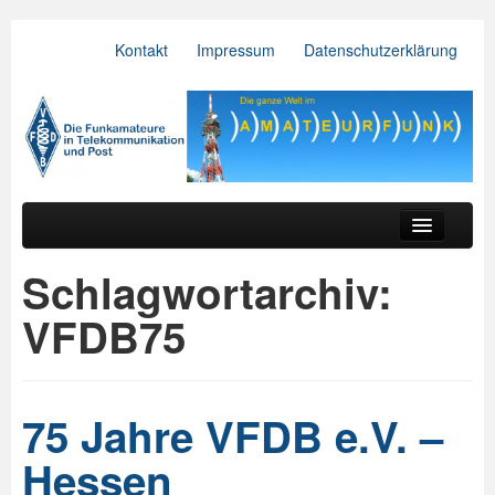
Kontakt
Impressum
Datenschutzerklärung
VFDB e.V.
Zum primären Inhalt springen
Zum sekundären Inhalt springen
Hauptmenü
Aktuelles
Schlagwortarchiv:
Der Verein
VFDB75
Referate
BV & OV
75 Jahre VFDB e.V. –
Relais
Hessen
Downloads