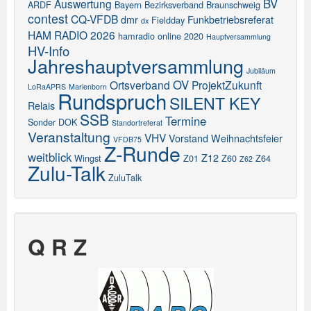
BV
Auswertung
ARDF
Bayern
Bezirksverband
Braunschweig
contest
CQ-VFDB
dmr
Funkbetriebsreferat
Fieldday
dx
HAM RADIO 2026
hamradio online 2020
Hauptversammlung
HV-Info
Jahreshauptversammlung
Jubiläum
OV
Ortsverband
ProjektZukunft
LoRaAPRS
Marienborn
Rundspruch
SILENT KEY
Relais
SSB
Termine
Sonder DOK
Standortreferat
Veranstaltung
VHV
Vorstand
Weihnachtsfeier
VFDB75
Z-Runde
weitblick
Z12
Wingst
Z01
Z60
Z64
Z62
Zulu-Talk
ZuluTalk
Q R Z