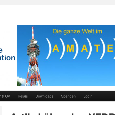
V & OV
Relais
Downloads
Spenden
Login