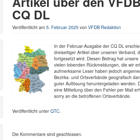
Artikel über den VFDB
CQ DL
r
Veröffentlicht am
5. Februar 2025
von
VFDB Redaktion
In der Februar-Ausgabe der CQ DL erschien a
dreiseitiger Artikel über unseren Verband, 
fortgesetzt wird. Diesen Beitrag hat unser
vielen lobenden Rückmeldungen, die wir erh
aufmerksame Leser haben jedoch angemerkt
Bezirks- und Ortsverbände geografisch dars
guter Auflösung heruntergeladen werden. D
eine Mitteilung über den Fehler per Mail e
sorry an die betroffenen Ortsverbände.
Veröffentlicht unter
QTC
.
Die Kommentare sind geschlossen.