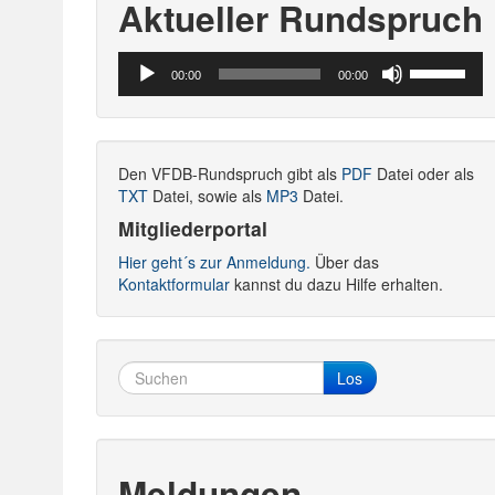
Aktueller Rundspruch
Audio-
Pfeiltasten
00:00
00:00
Player
Hoch/Runte
benutzen,
um
die
Den VFDB-Rundspruch gibt als
PDF
Datei oder als
Lautstärke
TXT
Datei, sowie als
MP3
Datei.
zu
regeln.
Mitgliederportal
Hier geht´s zur Anmeldung.
Über das
Kontaktformular
kannst du dazu Hilfe erhalten.
Los
Meldungen