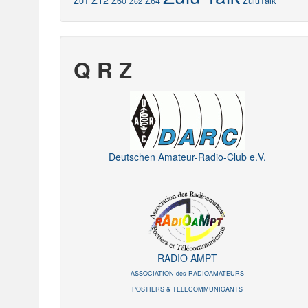
Z12
Z01
Z60
Z64
ZuluTalk
Z62
Q R Z
Deutschen Amateur-Radio-Club e.V.
RADIO AMPT
ASSOCIATION des RADIOAMATEURS
POSTIERS & TELECOMMUNICANTS