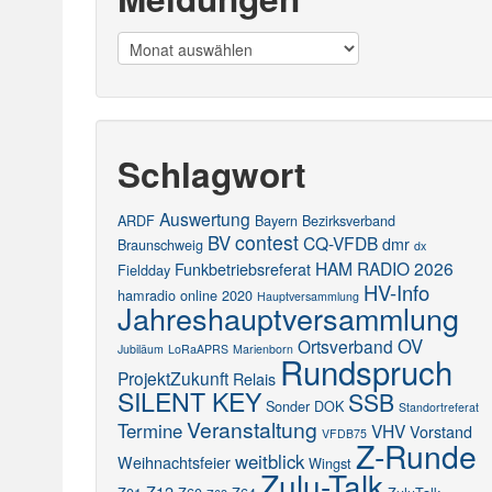
Meldungen
Schlagwort
Auswertung
ARDF
Bayern
Bezirksverband
contest
BV
CQ-VFDB
dmr
Braunschweig
dx
HAM RADIO 2026
Funkbetriebsreferat
Fieldday
HV-Info
hamradio online 2020
Hauptversammlung
Jahreshauptversammlung
OV
Ortsverband
Jubiläum
LoRaAPRS
Marienborn
Rundspruch
ProjektZukunft
Relais
SILENT KEY
SSB
Sonder DOK
Standortreferat
Veranstaltung
Termine
VHV
Vorstand
VFDB75
Z-Runde
weitblick
Weihnachtsfeier
Wingst
Zulu-Talk