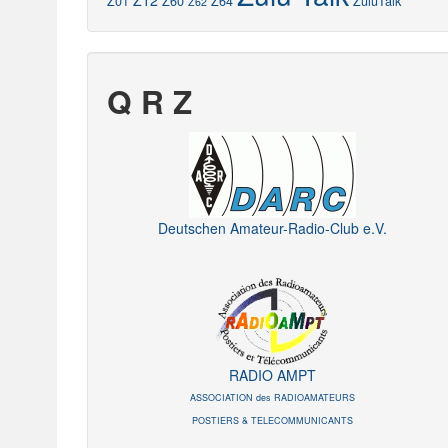
Z12
Z01
Z60
Z64
ZuluTalk
Z62
Q R Z
Deutschen Amateur-Radio-Club e.V.
RADIO AMPT
ASSOCIATION des RADIOAMATEURS
POSTIERS & TELECOMMUNICANTS