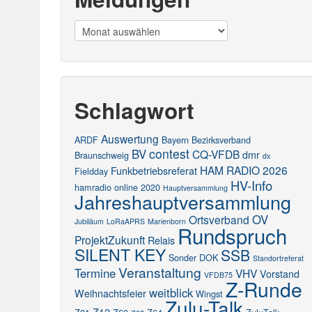
Meldungen
Schlagwort
Auswertung
ARDF
Bayern
Bezirksverband
contest
BV
CQ-VFDB
dmr
Braunschweig
dx
HAM RADIO 2026
Funkbetriebsreferat
Fieldday
HV-Info
hamradio online 2020
Hauptversammlung
Jahreshauptversammlung
OV
Ortsverband
Jubiläum
LoRaAPRS
Marienborn
Rundspruch
ProjektZukunft
Relais
SILENT KEY
SSB
Sonder DOK
Standortreferat
Veranstaltung
Termine
VHV
Vorstand
VFDB75
Z-Runde
weitblick
Weihnachtsfeier
Wingst
Zulu-Talk