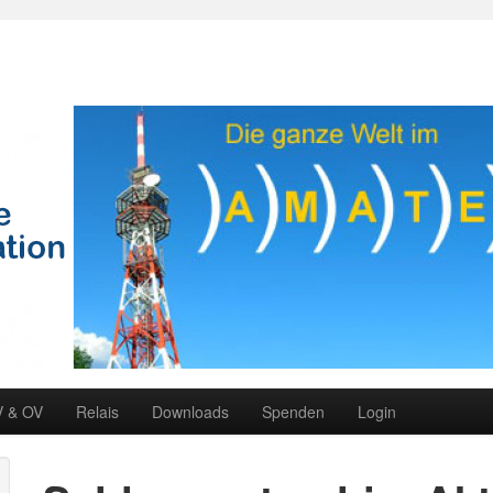
V & OV
Relais
Downloads
Spenden
Login