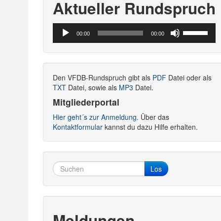
Aktueller Rundspruch
Audio-
Pfeiltasten
00:00
00:00
Player
Hoch/Runte
benutzen,
um
die
Den VFDB-Rundspruch gibt als
PDF
Datei oder als
Lautstärke
TXT
Datei, sowie als
MP3
Datei.
zu
regeln.
Mitgliederportal
Hier geht´s zur Anmeldung.
Über das
Kontaktformular
kannst du dazu Hilfe erhalten.
Los
Meldungen