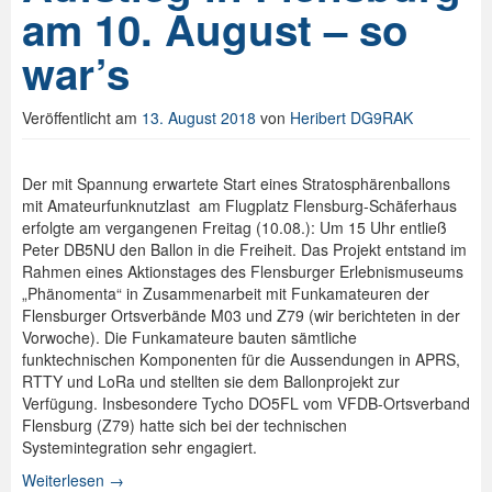
am 10. August – so
Spenden
war’s
Login
Veröffentlicht am
13. August 2018
von
Heribert DG9RAK
Der mit Spannung erwartete Start eines Stratosphärenballons
mit Amateurfunknutzlast am Flugplatz Flensburg-Schäferhaus
erfolgte am vergangenen Freitag (10.08.): Um 15 Uhr entließ
Peter DB5NU den Ballon in die Freiheit. Das Projekt entstand im
Rahmen eines Aktionstages des Flensburger Erlebnismuseums
„Phänomenta“ in Zusammenarbeit mit Funkamateuren der
Flensburger Ortsverbände M03 und Z79 (wir berichteten in der
Vorwoche). Die Funkamateure bauten sämtliche
funktechnischen Komponenten für die Aussendungen in APRS,
RTTY und LoRa und stellten sie dem Ballonprojekt zur
Verfügung. Insbesondere Tycho DO5FL vom VFDB-Ortsverband
Flensburg (Z79) hatte sich bei der technischen
Systemintegration sehr engagiert.
Weiterlesen
→