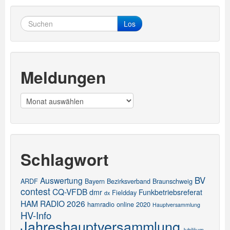
Los
Meldungen
Meldungen
Schlagwort
BV
Auswertung
ARDF
Bayern
Bezirksverband
Braunschweig
contest
CQ-VFDB
dmr
Funkbetriebsreferat
Fieldday
dx
HAM RADIO 2026
hamradio online 2020
Hauptversammlung
HV-Info
Jahreshauptversammlung
Jubiläum