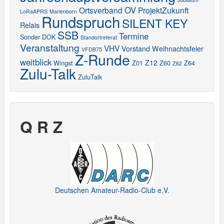
OV
Ortsverband
ProjektZukunft
LoRaAPRS
Marienborn
Rundspruch
SILENT KEY
Relais
SSB
Termine
Sonder DOK
Standortreferat
Veranstaltung
VHV
Vorstand
Weihnachtsfeier
VFDB75
Z-Runde
weitblick
Z12
Wingst
Z01
Z60
Z64
Z62
Zulu-Talk
ZuluTalk
Q R Z
Deutschen Amateur-Radio-Club e.V.