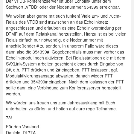
Der VFDB-Konferenzserver ist über Echolink unter dem
Stichwort „VFDB“ oder der Nodenummer 354399 erreichbar.
Wir wollen aber gerne mit euch funken! Viele 2m- und 70cm-
Relais des VFDB sind inzwischen an das Echolinknetz
angeschlossen und erlauben es eine Echolinkverbindung per
DTMF auf dem Relaiskanal herzustellen. Hierzu ist es bei vielen
Relais einfach nur notwendig, die Nodenummer mit
anschließender # zu senden. In unserem Falle wäre dieses
dann also die 354399#. Gegebenenfalls muss man vorher das
Echolinkmodul noch aktivieren. Bei Relaisstationen die mit dem
SVXLink-System arbeiten geschieht dieses durch Eingabe von
2#, d.h. PTT drücken und 2# eingeben, PTT loslassen, ggf.
Modulaktivierungsansage abwarten, danach wieder PTT
drücken und 354399# eingeben. Nach dem loslassen der PTT
sollte dann eine Verbindung zum Konferenzserver hergestellt
werden.
Wir würden uns freuen uns zum Jahresausklang mit Euch
unterhalten zu dürfen und hoffen auf eure rege Teilnahme.
73!
Für den Vorstand
Danielo, DL7TA