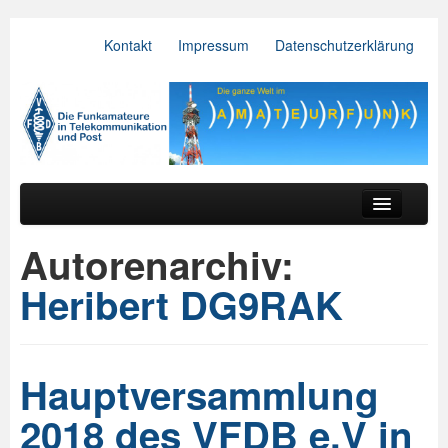
Kontakt
Impressum
Datenschutzerklärung
VFDB e.V.
Zum primären Inhalt springen
Zum sekundären Inhalt springen
Hauptmenü
Aktuelles
Autorenarchiv:
Der Verein
Heribert DG9RAK
Referate
BV & OV
Hauptversammlung
Relais
2018 des VFDB e.V in
Downloads