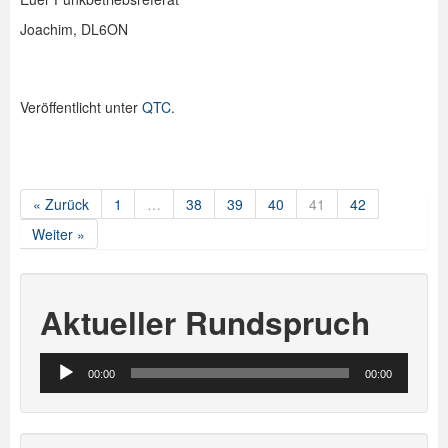
Joachim, DL6ON
Veröffentlicht unter
QTC
.
« Zurück
1
…
38
39
40
41
42
Weiter »
Aktueller Rundspruch
Audio-
00:00
00:00
Player