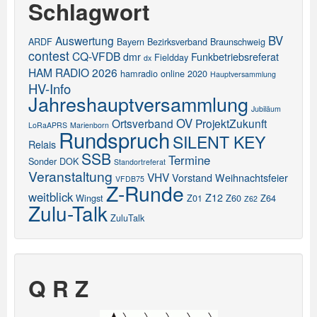
Schlagwort
BV
Auswertung
ARDF
Bayern
Bezirksverband
Braunschweig
contest
CQ-VFDB
dmr
Funkbetriebsreferat
Fieldday
dx
HAM RADIO 2026
hamradio online 2020
Hauptversammlung
HV-Info
Jahreshauptversammlung
Jubiläum
OV
Ortsverband
ProjektZukunft
LoRaAPRS
Marienborn
Rundspruch
SILENT KEY
Relais
SSB
Termine
Sonder DOK
Standortreferat
Veranstaltung
VHV
Vorstand
Weihnachtsfeier
VFDB75
Z-Runde
weitblick
Z12
Wingst
Z01
Z60
Z64
Z62
Zulu-Talk
ZuluTalk
Q R Z