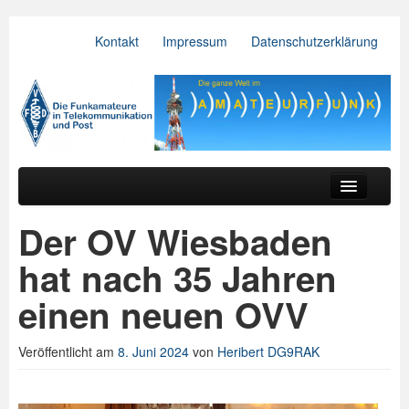
Kontakt
Impressum
Datenschutzerklärung
VFDB e.V.
Zum primären Inhalt springen
Zum sekundären Inhalt springen
Hauptmenü
Aktuelles
Der OV Wiesbaden
Der Verein
hat nach 35 Jahren
Referate
einen neuen OVV
BV & OV
Veröffentlicht am
8. Juni 2024
von
Heribert DG9RAK
Relais
Downloads