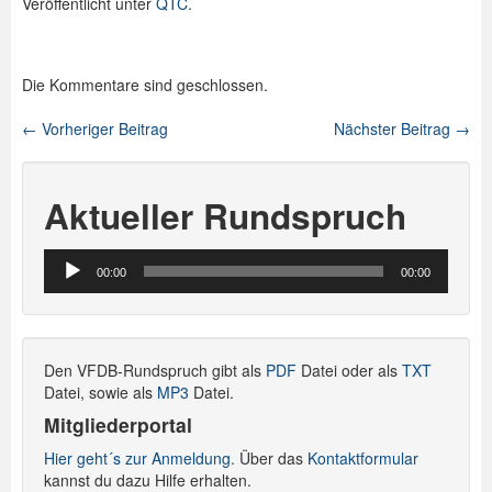
Veröffentlicht unter
QTC
.
Die Kommentare sind geschlossen.
←
Vorheriger Beitrag
Nächster Beitrag
→
Beitragsnavigation
Aktueller Rundspruch
Audio-
00:00
00:00
Player
Den VFDB-Rundspruch gibt als
PDF
Datei oder als
TXT
Datei, sowie als
MP3
Datei.
Mitgliederportal
Hier geht´s zur Anmeldung.
Über das
Kontaktformular
kannst du dazu Hilfe erhalten.