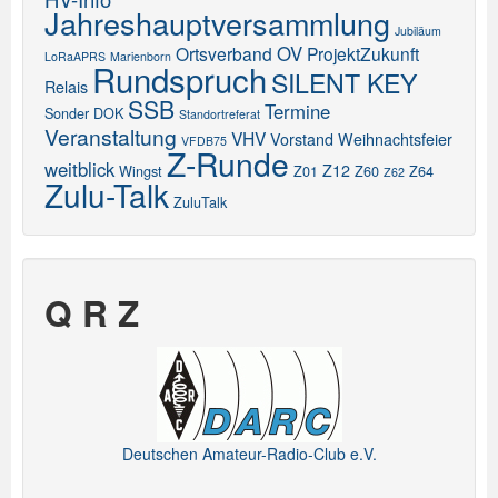
Jahreshauptversammlung
Jubiläum
OV
Ortsverband
ProjektZukunft
LoRaAPRS
Marienborn
Rundspruch
SILENT KEY
Relais
SSB
Termine
Sonder DOK
Standortreferat
Veranstaltung
VHV
Vorstand
Weihnachtsfeier
VFDB75
Z-Runde
weitblick
Z12
Wingst
Z01
Z60
Z64
Z62
Zulu-Talk
ZuluTalk
Q R Z
Deutschen Amateur-Radio-Club e.V.