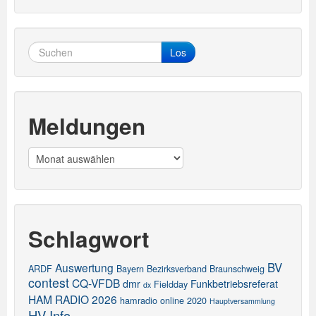
Los
Meldungen
Meldungen
Schlagwort
BV
Auswertung
ARDF
Bayern
Bezirksverband
Braunschweig
contest
CQ-VFDB
dmr
Funkbetriebsreferat
Fieldday
dx
HAM RADIO 2026
hamradio online 2020
Hauptversammlung
HV-Info