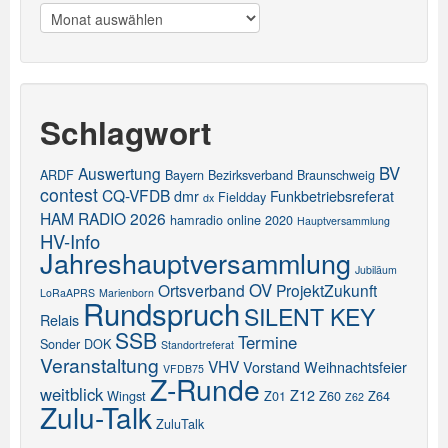
Meldungen
Schlagwort
BV
Auswertung
ARDF
Bayern
Bezirksverband
Braunschweig
contest
CQ-VFDB
dmr
Funkbetriebsreferat
Fieldday
dx
HAM RADIO 2026
hamradio online 2020
Hauptversammlung
HV-Info
Jahreshauptversammlung
Jubiläum
OV
Ortsverband
ProjektZukunft
LoRaAPRS
Marienborn
Rundspruch
SILENT KEY
Relais
SSB
Termine
Sonder DOK
Standortreferat
Veranstaltung
VHV
Vorstand
Weihnachtsfeier
VFDB75
Z-Runde
weitblick
Z12
Wingst
Z01
Z60
Z64
Z62
Zulu-Talk
ZuluTalk