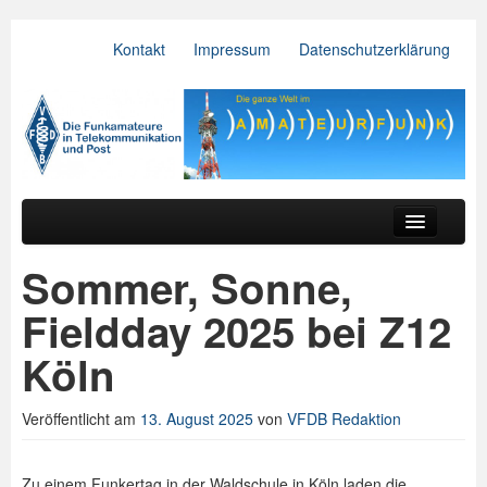
Kontakt
Impressum
Datenschutzerklärung
VFDB e.V.
Zum primären Inhalt springen
Zum sekundären Inhalt springen
Hauptmenü
Aktuelles
Sommer, Sonne,
Der Verein
Fieldday 2025 bei Z12
Referate
Köln
BV & OV
Veröffentlicht am
13. August 2025
von
VFDB Redaktion
Relais
Downloads
Zu einem Funkertag in der Waldschule in Köln laden die