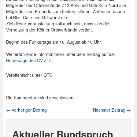
Mitglieder der Ortsverbände Z12 Köln und G35 Köln-Nord alle
Spenden
Mitglieder und Freunde zum funken, klönen, Antennen bauen
bei Bier, Café und Grillwurst ein.
Login
Ziel dieser Veranstaltung soll auch sein, dass sich die
Vernetzung der Kölner Ortsverbände vertieft.
Beginn des Funkertags am 16. August ab 10 Uhr.
Weiterführende Informationen unter dem Beitrag auf der
Homepage des OV Z12
.
Veröffentlicht unter
QTC
.
Die Kommentare sind geschlossen.
←
Vorheriger Beitrag
Nächster Beitrag
→
Beitragsnavigation
Aktueller Rundspruch