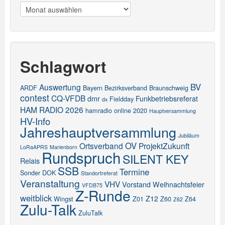
Meldungen
Schlagwort
BV
Auswertung
ARDF
Bayern
Bezirksverband
Braunschweig
contest
CQ-VFDB
dmr
Funkbetriebsreferat
Fieldday
dx
HAM RADIO 2026
hamradio online 2020
Hauptversammlung
HV-Info
Jahreshauptversammlung
Jubiläum
OV
Ortsverband
ProjektZukunft
LoRaAPRS
Marienborn
Rundspruch
SILENT KEY
Relais
SSB
Termine
Sonder DOK
Standortreferat
Veranstaltung
VHV
Vorstand
Weihnachtsfeier
VFDB75
Z-Runde
weitblick
Z12
Wingst
Z01
Z60
Z64
Z62
Zulu-Talk
ZuluTalk