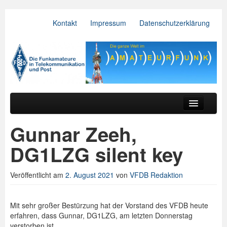
Kontakt
Impressum
Datenschutzerklärung
VFDB e.V.
Zum primären Inhalt springen
Zum sekundären Inhalt springen
Hauptmenü
Aktuelles
Gunnar Zeeh,
Der Verein
DG1LZG silent key
Referate
Veröffentlicht am
2. August 2021
von
VFDB Redaktion
BV & OV
Relais
Mit sehr großer Bestürzung hat der Vorstand des VFDB heute
erfahren, dass Gunnar, DG1LZG, am letzten Donnerstag
Downloads
verstorben ist.