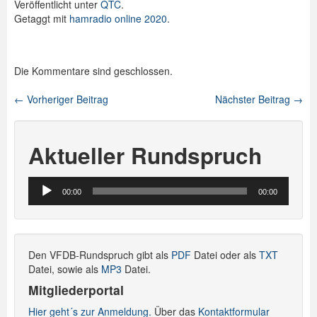
Veröffentlicht unter
QTC
.
Getaggt mit
hamradio online 2020
.
Die Kommentare sind geschlossen.
←
Vorheriger Beitrag
Nächster Beitrag
→
Beitragsnavigation
Aktueller Rundspruch
Audio-
00:00
00:00
Player
Den VFDB-Rundspruch gibt als
PDF
Datei oder als
TXT
Datei, sowie als
MP3
Datei.
Mitgliederportal
Hier geht´s zur Anmeldung.
Über das
Kontaktformular