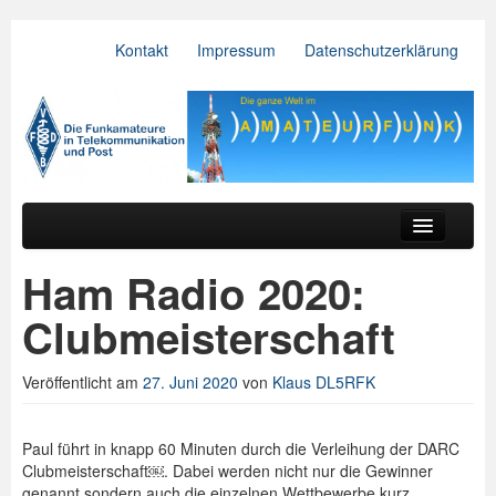
Kontakt
Impressum
Datenschutzerklärung
VFDB e.V.
Zum primären Inhalt springen
Zum sekundären Inhalt springen
Hauptmenü
Aktuelles
Ham Radio 2020:
Der Verein
Clubmeisterschaft
Referate
Veröffentlicht am
27. Juni 2020
von
Klaus DL5RFK
BV & OV
Relais
Paul führt in knapp 60 Minuten durch die Verleihung der DARC
Clubmeisterschaft￼. Dabei werden nicht nur die Gewinner
Downloads
genannt sondern auch die einzelnen Wettbewerbe kurz