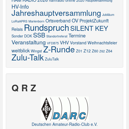
hamradio online 2020
Hauptversammlung
HV-Info
Jahreshauptversammlung
Jubiläum
OV
Ortsverband
ProjektZukunft
LoRaAPRS
Marienborn
Rundspruch
SILENT KEY
Relais
SSB
Termine
Sonder DOK
Standortreferat
Veranstaltung
VHV
Vorstand
Weihnachtsfeier
VFDB75
Z-Runde
weitblick
Z12
Wingst
Z01
Z60
Z64
Z62
Zulu-Talk
ZuluTalk
Q R Z
Deutschen Amateur-Radio-Club e.V.