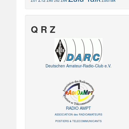
Z12
Z01
Z60
Z64
ZuluTalk
Z62
Q R Z
Deutschen Amateur-Radio-Club e.V.
RADIO AMPT
ASSOCIATION des RADIOAMATEURS
POSTIERS & TELECOMMUNICANTS