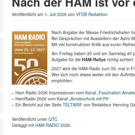
Nach der HAM ist vor
Veröffentlicht am
1. Juli 2026
von
VFDB Redaktion
r
Nach Angabe der Messe Friedrichshafen 
Bei Gesprächen mit Ausstellern der Astro 
Mit viel konstruktiver Kritik aus euren Rei
Am Freitag haben 20 und am Samstag 40 ju
Aufgabe für die
HAM-Rallye
richtig sortiert.
2027 wird die HAM-Radio zum 50. mal in Fri
Wer sich noch etwas weiter mit den Auftritt
empfohlen:
– Ham Radio 2026 Impressionen vom
Kanal „Faszination Amate
– HamRadio 2026 vom Kanal
„Amateurfunk mit Pit“
– Ein Bericht auf der Seite
TELTARIF
von Redakteur Henning Ga
Veröffentlicht unter
QTC
.
Getaggt mit
HAM RADIO 2026
.