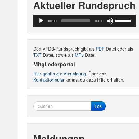
Aktueller Rundspruch
Audio-
Pfeiltasten
00:00
00:00
Player
Hoch/Runte
benutzen,
um
die
Den VFDB-Rundspruch gibt als
PDF
Datei oder als
Lautstärke
TXT
Datei, sowie als
MP3
Datei.
zu
regeln.
Mitgliederportal
Hier geht´s zur Anmeldung.
Über das
Kontaktformular
kannst du dazu Hilfe erhalten.
Los
Meldungen