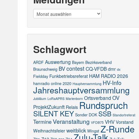
Meldungen
Schlagwort
Auswertung
ARDF
Bayern
Bezirksverband
contest
BV
CQ-VFDB
dmr
Braunschweig
dx
HAM RADIO 2026
Funkbetriebsreferat
Fieldday
HV-Info
hamradio online 2020
Hauptversammlung
Jahreshauptversammlung
OV
Ortsverband
Jubiläum
LoRaAPRS
Marienborn
Rundspruch
ProjektZukunft
Relais
SILENT KEY
SSB
Sonder DOK
Standortreferat
Veranstaltung
Termine
VHV
Vorstand
VFDB75
Z-Runde
weitblick
Weihnachtsfeier
Wingst
Zulu-Talk