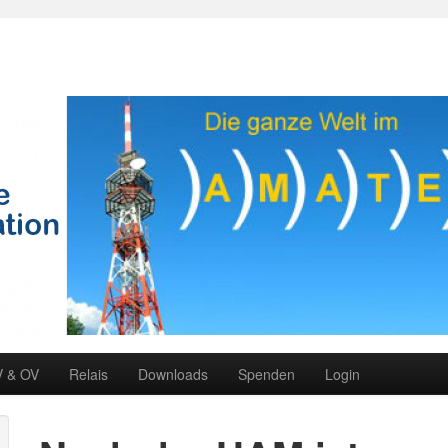
V & OV
Relais
Downloads
Spenden
Login