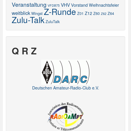
Veranstaltung
VHV
Vorstand
Weihnachtsfeier
VFDB75
Z-Runde
weitblick
Z12
Wingst
Z01
Z60
Z64
Z62
Zulu-Talk
ZuluTalk
Q R Z
Deutschen Amateur-Radio-Club e.V.