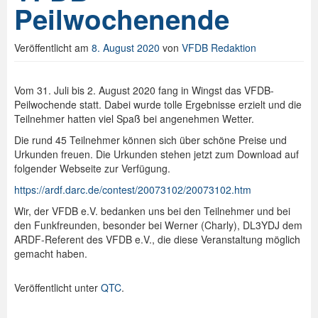
Peilwochenende
Spenden
Veröffentlicht am
8. August 2020
von
VFDB Redaktion
Login
Vom 31. Juli bis 2. August 2020 fang in Wingst das VFDB-
Peilwochende statt. Dabei wurde tolle Ergebnisse erzielt und die
Teilnehmer hatten viel Spaß bei angenehmen Wetter.
Die rund 45 Teilnehmer können sich über schöne Preise und
Urkunden freuen. Die Urkunden stehen jetzt zum Download auf
folgender Webseite zur Verfügung.
https://ardf.darc.de/contest/20073102/20073102.htm
Wir, der VFDB e.V. bedanken uns bei den Teilnehmer und bei
den Funkfreunden, besonder bei Werner (Charly), DL3YDJ dem
ARDF-Referent des VFDB e.V., die diese Veranstaltung möglich
gemacht haben.
Veröffentlicht unter
QTC
.