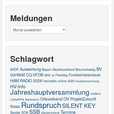
Meldungen
Meldungen
Schlagwort
BV
Auswertung
ARDF
Bayern
Bezirksverband
Braunschweig
contest
CQ-VFDB
dmr
Funkbetriebsreferat
Fieldday
dx
HAM RADIO 2026
hamradio online 2020
Hauptversammlung
HV-Info
Jahreshauptversammlung
Jubiläum
OV
Ortsverband
ProjektZukunft
LoRaAPRS
Marienborn
Rundspruch
SILENT KEY
Relais
SSB
Termine
Sonder DOK
Standortreferat