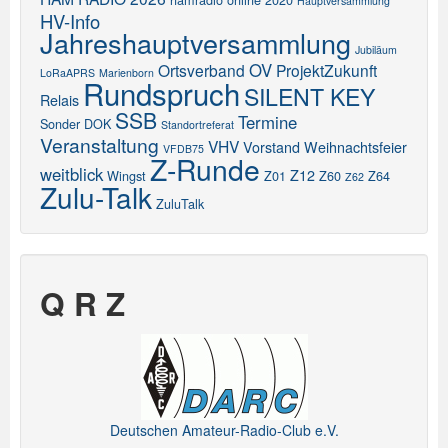
Hauptversammlung
HV-Info
Jahreshauptversammlung
Jubiläum
OV
Ortsverband
ProjektZukunft
LoRaAPRS
Marienborn
Rundspruch
SILENT KEY
Relais
SSB
Termine
Sonder DOK
Standortreferat
Veranstaltung
VHV
Vorstand
Weihnachtsfeier
VFDB75
Z-Runde
weitblick
Z12
Wingst
Z01
Z60
Z64
Z62
Zulu-Talk
ZuluTalk
Q R Z
Deutschen Amateur-Radio-Club e.V.