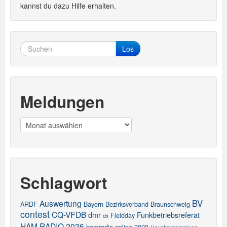
kannst du dazu Hilfe erhalten.
Los
Meldungen
Meldungen
Schlagwort
BV
Auswertung
ARDF
Bayern
Bezirksverband
Braunschweig
contest
CQ-VFDB
dmr
Funkbetriebsreferat
Fieldday
dx
HAM RADIO 2026
hamradio online 2020