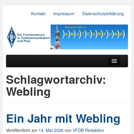
Kontakt
Impressum
Datenschutzerklärung
VFDB e.V.
Zum primären Inhalt springen
Zum sekundären Inhalt springen
Hauptmenü
Aktuelles
Schlagwortarchiv:
Der Verein
Webling
Referate
BV & OV
Ein Jahr mit Webling
Relais
Veröffentlicht am
14. Mai 2026
von
VFDB Redaktion
Downloads