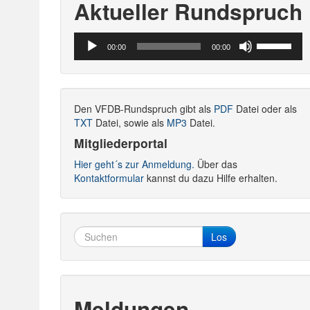
Aktueller Rundspruch
Audio-
Pfeiltasten
00:00
00:00
Player
Hoch/Runte
benutzen,
um
die
Den VFDB-Rundspruch gibt als
PDF
Datei oder als
Lautstärke
TXT
Datei, sowie als
MP3
Datei.
zu
regeln.
Mitgliederportal
Hier geht´s zur Anmeldung.
Über das
Kontaktformular
kannst du dazu Hilfe erhalten.
Los
Meldungen