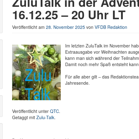
ZuluTalk in der Adven
16.12.25 – 20 Uhr LT
r
Veröffentlicht am
28. November 2025
von
VFDB Redaktion
Im letzten ZuluTalk im November habe
Extraausgabe vor Weihnachten ausges
kann man sich während der Teilnahm
Damit noch mehr Spaß entsteht kann 
Für alle aber gilt – das Redaktionstea
Jahresende.
Veröffentlicht unter
QTC
.
Getaggt mit
Zulu-Talk
.