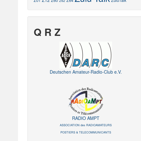
Z12
Z01
Z60
Z64
ZuluTalk
Z62
Q R Z
Deutschen Amateur-Radio-Club e.V.
RADIO AMPT
ASSOCIATION des RADIOAMATEURS
POSTIERS & TELECOMMUNICANTS