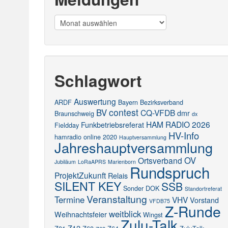
Meldungen
Schlagwort
Auswertung
ARDF
Bayern
Bezirksverband
contest
BV
CQ-VFDB
dmr
Braunschweig
dx
HAM RADIO 2026
Funkbetriebsreferat
Fieldday
HV-Info
hamradio online 2020
Hauptversammlung
Jahreshauptversammlung
OV
Ortsverband
Jubiläum
LoRaAPRS
Marienborn
Rundspruch
ProjektZukunft
Relais
SILENT KEY
SSB
Sonder DOK
Standortreferat
Veranstaltung
Termine
VHV
Vorstand
VFDB75
Z-Runde
weitblick
Weihnachtsfeier
Wingst
Zulu-Talk