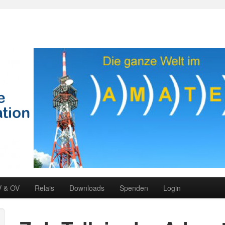
V & OV
Relais
Downloads
Spenden
Login