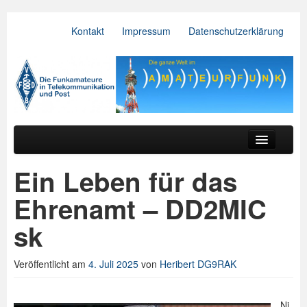
Kontakt
Impressum
Datenschutzerklärung
VFDB e.V.
Zum primären Inhalt springen
Zum sekundären Inhalt springen
Hauptmenü
Aktuelles
Ein Leben für das
Der Verein
Ehrenamt – DD2MIC
Referate
sk
BV & OV
Veröffentlicht am
4. Juli 2025
von
Heribert DG9RAK
Relais
Downloads
Ni