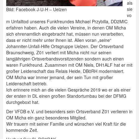
als
sie
Bild: Facebook J-U-H – Uelzen
vo
m Unfalltod unseres Funkfreundes Michael Przybilla, DD2MIC
erfahren haben. Auch die vielen Vereine, in denen OM Micha
sich ehrenamtlich eingebracht hat, müssen nun verarbeiten,
dass er nicht mehr unter ihnen ist. Allen voran „seine“
Johanniter-Unfall-Hilfe Ortsgruppe Uelzen. Der Ortsverband
Braunschweig, Z01 verliert mit Micha nicht nur seinen
langjährigen Ortsverbandsvorsitzenden sondern auch einen
waren Funkfreund. Zusammen mit OM Niels, DH1ALF hat er mit
großer Leidenschaft das Relais Heide, DB0RH modernisiert.
OM Micha war immer jemand, der sein Tun mit großer
Leidenschaft betrieb.
Ich erinnere mich an die vielen Gespräche 2019 wo er als einer
der ersten in DL einen großen Standortumbau bei der DFMG
durchgeboxt hat.
Der VFDB e.V. und besonders sein Ortsverband Z01 verlieren in
OM Micha ein ganz besonderes Mitglied.
Wir trauern mit seiner Familie und wünschen viel Kraft für die
kommende Zeit.