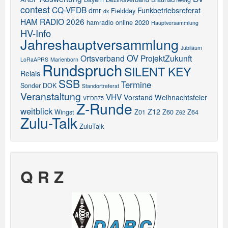
contest
CQ-VFDB
dmr
Funkbetriebsreferat
Fieldday
dx
HAM RADIO 2026
hamradio online 2020
Hauptversammlung
HV-Info
Jahreshauptversammlung
Jubiläum
OV
Ortsverband
ProjektZukunft
LoRaAPRS
Marienborn
Rundspruch
SILENT KEY
Relais
SSB
Termine
Sonder DOK
Standortreferat
Veranstaltung
VHV
Vorstand
Weihnachtsfeier
VFDB75
Z-Runde
weitblick
Z12
Wingst
Z01
Z60
Z64
Z62
Zulu-Talk
ZuluTalk
Q R Z