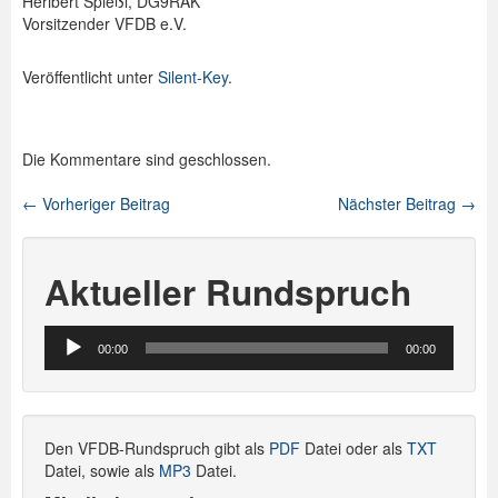
Heribert Spießl, DG9RAK
Vorsitzender VFDB e.V.
Veröffentlicht unter
Silent-Key
.
Die Kommentare sind geschlossen.
←
Vorheriger Beitrag
Nächster Beitrag
→
Beitragsnavigation
Aktueller Rundspruch
Audio-
00:00
00:00
Player
Den VFDB-Rundspruch gibt als
PDF
Datei oder als
TXT
Datei, sowie als
MP3
Datei.