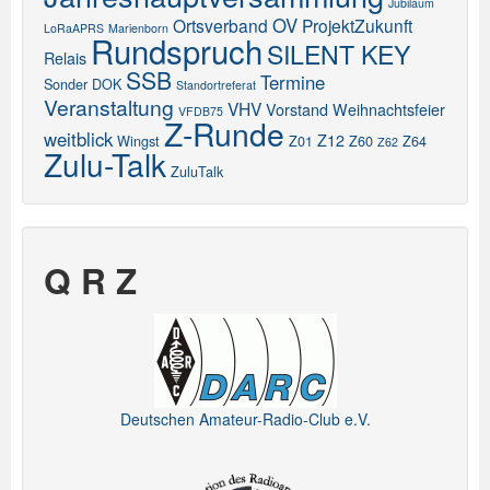
Jubiläum
OV
Ortsverband
ProjektZukunft
LoRaAPRS
Marienborn
Rundspruch
SILENT KEY
Relais
SSB
Termine
Sonder DOK
Standortreferat
Veranstaltung
VHV
Vorstand
Weihnachtsfeier
VFDB75
Z-Runde
weitblick
Z12
Wingst
Z01
Z60
Z64
Z62
Zulu-Talk
ZuluTalk
Q R Z
Deutschen Amateur-Radio-Club e.V.