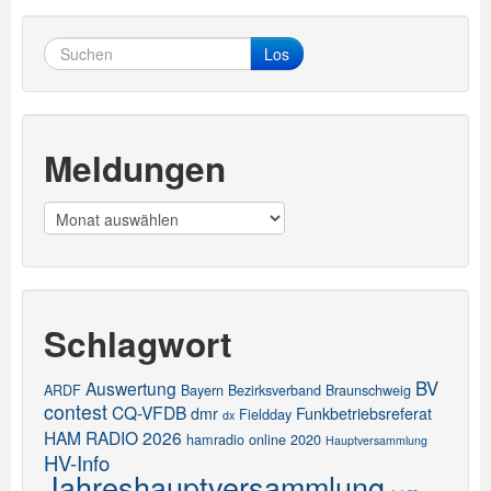
Los
Meldungen
Meldungen
Schlagwort
BV
Auswertung
ARDF
Bayern
Bezirksverband
Braunschweig
contest
CQ-VFDB
dmr
Funkbetriebsreferat
Fieldday
dx
HAM RADIO 2026
hamradio online 2020
Hauptversammlung
HV-Info
Jahreshauptversammlung