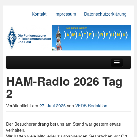
Kontakt
Impressum
Datenschutzerklärung
VFDB e.V.
Zum primären Inhalt springen
Zum sekundären Inhalt springen
Hauptmenü
Aktuelles
HAM-Radio 2026 Tag
Der Verein
2
Referate
Veröffentlicht am
27. Juni 2026
von
VFDB Redaktion
BV & OV
Relais
Der Besucherandrang bei uns am Stand war gestern etwas
verhalten.
Downloads
Wir hatten viele Mitglieder zu spannenden Gesprächen vor Ort.