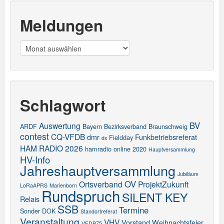
Meldungen
Meldungen
Schlagwort
BV
Auswertung
ARDF
Bayern
Bezirksverband
Braunschweig
contest
CQ-VFDB
dmr
Funkbetriebsreferat
Fieldday
dx
HAM RADIO 2026
hamradio online 2020
Hauptversammlung
HV-Info
Jahreshauptversammlung
Jubiläum
OV
Ortsverband
ProjektZukunft
LoRaAPRS
Marienborn
Rundspruch
SILENT KEY
Relais
SSB
Termine
Sonder DOK
Standortreferat
Veranstaltung
VHV
Vorstand
Weihnachtsfeier
VFDB75