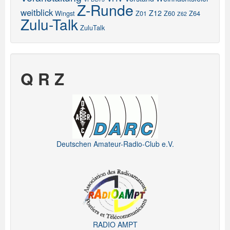
Z-Runde
weitblick
Z12
Wingst
Z01
Z60
Z64
Z62
Zulu-Talk
ZuluTalk
Q R Z
Deutschen Amateur-Radio-Club e.V.
RADIO AMPT