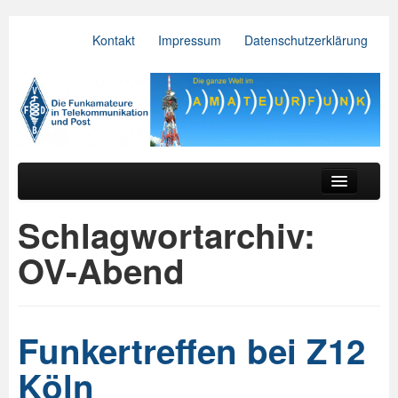
Kontakt
Impressum
Datenschutzerklärung
VFDB e.V.
Zum primären Inhalt springen
Zum sekundären Inhalt springen
Hauptmenü
Aktuelles
Schlagwortarchiv:
Der Verein
OV-Abend
Referate
BV & OV
Funkertreffen bei Z12
Relais
Köln
Downloads