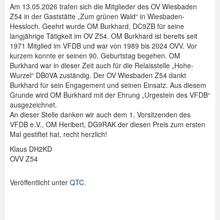
Am 13.05.2026 trafen sich die Mitglieder des OV Wiesbaden
Z54 in der Gaststätte „Zum grünen Wald“ in Wiesbaden-
Hessloch. Geehrt wurde OM Burkhard, DC9ZB für seine
langjährige Tätigkeit im OV Z54. OM Burkhard ist bereits seit
1971 Mitglied im VFDB und war von 1989 bis 2024 OVV. Vor
kurzem konnte er seinen 90. Geburtstag begehen. OM
Burkhard war in dieser Zeit auch für die Relaisstelle „Hohe-
Wurzel“ DB0VA zuständig. Der OV Wiesbaden Z54 dankt
Burkhard für sein Engagement und seinen Einsatz. Aus diesem
Grunde wird OM Burkhard mit der Ehrung „Urgestein des VFDB“
ausgezeichnet.
An dieser Stelle danken wir auch dem 1. Vorsitzenden des
VFDB e.V., OM Heribert, DG9RAK der diesen Preis zum ersten
Mal gestiftet hat, recht herzlich!
Klaus DH2KD
OVV Z54
Veröffentlicht unter
QTC
.