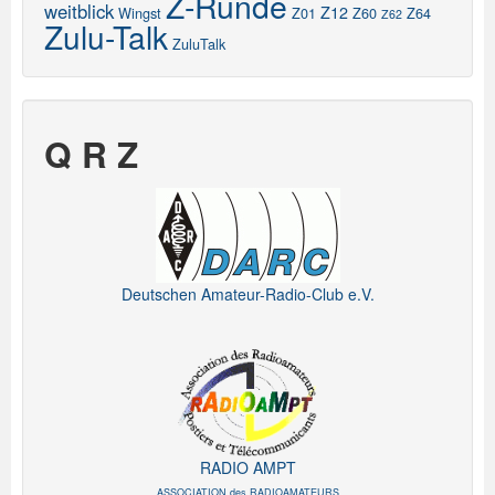
Z-Runde
weitblick
Z12
Wingst
Z01
Z60
Z64
Z62
Zulu-Talk
ZuluTalk
Q R Z
Deutschen Amateur-Radio-Club e.V.
RADIO AMPT
ASSOCIATION des RADIOAMATEURS