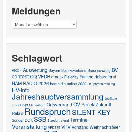
Meldungen
Meldungen
Schlagwort
BV
Auswertung
ARDF
Bayern
Bezirksverband
Braunschweig
contest
CQ-VFDB
dmr
Funkbetriebsreferat
Fieldday
dx
HAM RADIO 2026
hamradio online 2020
Hauptversammlung
HV-Info
Jahreshauptversammlung
Jubiläum
OV
Ortsverband
ProjektZukunft
LoRaAPRS
Marienborn
Rundspruch
SILENT KEY
Relais
SSB
Termine
Sonder DOK
Standortreferat
Veranstaltung
VHV
Vorstand
Weihnachtsfeier
VFDB75