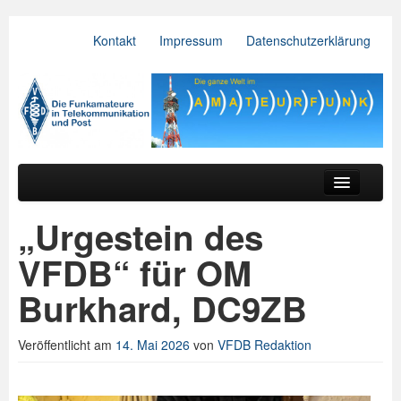
Kontakt
Impressum
Datenschutzerklärung
VFDB e.V.
Zum primären Inhalt springen
Zum sekundären Inhalt springen
Hauptmenü
Aktuelles
„Urgestein des
Der Verein
VFDB“ für OM
Referate
Burkhard, DC9ZB
BV & OV
Veröffentlicht am
14. Mai 2026
von
VFDB Redaktion
Relais
Downloads