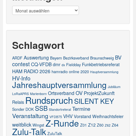
Meldungen
Schlagwort
BV
Auswertung
ARDF
Bayern
Bezirksverband
Braunschweig
contest
CQ-VFDB
dmr
Funkbetriebsreferat
Fieldday
dx
HAM RADIO 2026
hamradio online 2020
Hauptversammlung
HV-Info
Jahreshauptversammlung
Jubiläum
OV
Ortsverband
ProjektZukunft
LoRaAPRS
Marienborn
Rundspruch
SILENT KEY
Relais
SSB
Termine
Sonder DOK
Standortreferat
Veranstaltung
VHV
Vorstand
Weihnachtsfeier
VFDB75
Z-Runde
weitblick
Z12
Wingst
Z01
Z60
Z64
Z62
Zulu-Talk
ZuluTalk