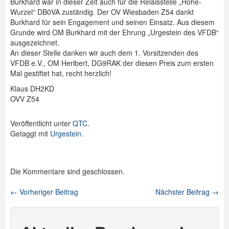
Burkhard war in dieser Zeit auch für die Relaisstelle „Hohe-
Wurzel“ DB0VA zuständig. Der OV Wiesbaden Z54 dankt
Burkhard für sein Engagement und seinen Einsatz. Aus diesem
Grunde wird OM Burkhard mit der Ehrung „Urgestein des VFDB“
ausgezeichnet.
An dieser Stelle danken wir auch dem 1. Vorsitzenden des
VFDB e.V., OM Heribert, DG9RAK der diesen Preis zum ersten
Mal gestiftet hat, recht herzlich!
Klaus DH2KD
OVV Z54
Veröffentlicht unter
QTC
.
Getaggt mit
Urgestein
.
Die Kommentare sind geschlossen.
←
Vorheriger Beitrag
Nächster Beitrag
→
Beitragsnavigation