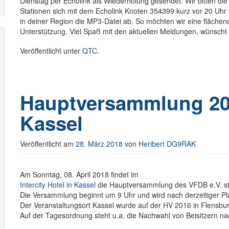
Dienstag per Echolink als Wiederholung gesendet. Wir bitten die
Stationen sich mit dem Echolink Knoten 354399 kurz vor 20 Uhr Or
in deiner Region die MP3-Datei ab. So möchten wir eine flächen
Unterstützung.
Viel Spaß mit den aktuellen Meldungen, wünsch
Veröffentlicht unter
QTC
.
Hauptversammlung 20
Kassel
Veröffentlicht am
28. März 2018
von
Heribert DG9RAK
Am Sonntag, 08. April 2018 findet im
Intercity Hotel in Kassel
die Hauptversammlung des VFDB e.V. st
Die Versammlung beginnt um 9 Uhr und wird nach derzeitiger P
Der Veranstaltungsort Kassel wurde auf der HV 2016 in Flensbu
Auf der Tagesordnung steht u.a. die Nachwahl von Beisitzern 