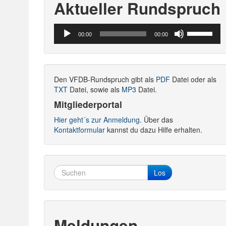
Aktueller Rundspruch
Audio-
Pfeiltasten
00:00
00:00
Player
Hoch/Runte
benutzen,
um
die
Den VFDB-Rundspruch gibt als
PDF
Datei oder als
Lautstärke
TXT
Datei, sowie als
MP3
Datei.
zu
regeln.
Mitgliederportal
Hier geht´s zur Anmeldung.
Über das
Kontaktformular
kannst du dazu Hilfe erhalten.
Los
Meldungen