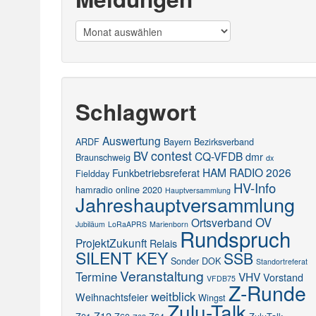
Meldungen
Schlagwort
Auswertung
ARDF
Bayern
Bezirksverband
contest
BV
CQ-VFDB
dmr
Braunschweig
dx
HAM RADIO 2026
Funkbetriebsreferat
Fieldday
HV-Info
hamradio online 2020
Hauptversammlung
Jahreshauptversammlung
OV
Ortsverband
Jubiläum
LoRaAPRS
Marienborn
Rundspruch
ProjektZukunft
Relais
SILENT KEY
SSB
Sonder DOK
Standortreferat
Veranstaltung
Termine
VHV
Vorstand
VFDB75
Z-Runde
weitblick
Weihnachtsfeier
Wingst
Zulu-Talk