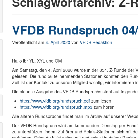
Schlagwortarchiv:
Z-
r
VFDB Rundspruch 04/
Veröffentlicht am
4. April 2020
von
VFDB Redaktion
Hallo lbr YL, XYL und OM
Am Samstag, den 4. April 2020 wurde in der 854. Z-Runde de
gelesen. Die rund 56 teilnehmenden Stationen konnten den Ru
Zeit ist der Kontakt zu unseren Mitglied wichtig, wir informieren 
Die aktuelle Ausgabe des VFDB Rundspruchs steht auf folgende
https://www.vfdb.org/rundspruch.pdf
zum lesen
https://www.vfdb.org/rundspruch.mp3
zum hören
Alle älteren Rundsprüche findet man im Archiv auf unserer Webs
Der VFDB-Rundspruch wird am kommenden Dienstag per Echolink 
zu unterstützen, indem Zuhörer und Relais-Stationen sich mit d
verbinden. Oder, du hilfst selbst mit und spielst in deiner Regi