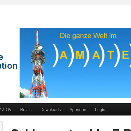
V & OV
Relais
Downloads
Spenden
Login