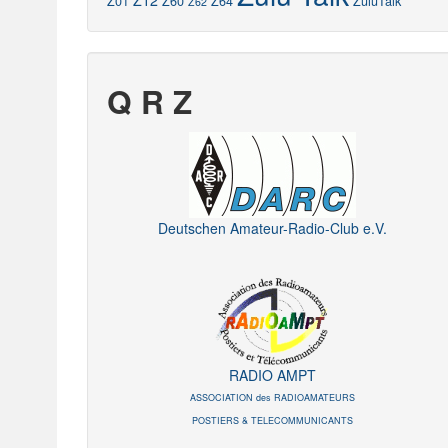
Z12
Z01
Z60
Z64
ZuluTalk
Z62
Q R Z
Deutschen Amateur-Radio-Club e.V.
RADIO AMPT
ASSOCIATION des RADIOAMATEURS
POSTIERS & TELECOMMUNICANTS