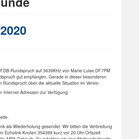
Runde
2020
r VFDB-Rundspruch auf 3639KHz von Marie-Luise DF7PM
ndspruch gut empfangen. Gerade in dieser besonderen
im Rundspruch über die aktuelle Situation im Verein.
n Internet-Adressen zur Verfügung:
eite.
als Wiederholung gesendet. Wir bitten die Verbreitung
em Echolink Knoten 354399 kurz vor 20 Uhr Ortszeit
on die MP3-Datei ab. So möchten wir eine flächendeckende