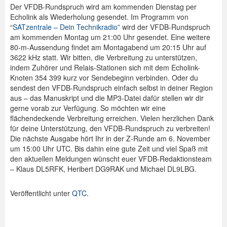
Der VFDB-Rundspruch wird am kommenden Dienstag per
Echolink als Wiederholung gesendet. Im Programm von
“
SATzentrale – Dein Technikradio
” wird der VFDB-Rundspruch
am kommenden Montag um 21:00 Uhr gesendet. Eine weitere
80-m-Aussendung findet am Montagabend um 20:15 Uhr auf
3622 kHz statt. Wir bitten, die Verbreitung zu unterstützen,
indem Zuhörer und Relais-Stationen sich mit dem Echolink-
Knoten 354 399 kurz vor Sendebeginn verbinden. Oder du
sendest den VFDB-Rundspruch einfach selbst in deiner Region
aus – das Manuskript und die MP3-Datei dafür stellen wir dir
gerne vorab zur Verfügung. So möchten wir eine
flächendeckende Verbreitung erreichen. Vielen herzlichen Dank
für deine Unterstützung, den VFDB-Rundspruch zu verbreiten!
Die nächste Ausgabe hört Ihr in der Z-Runde am 6. November
um 15:00 Uhr UTC. Bis dahin eine gute Zeit und viel Spaß mit
den aktuellen Meldungen wünscht euer VFDB-Redaktionsteam
– Klaus DL5RFK, Heribert DG9RAK und Michael DL9LBG.
Veröffentlicht unter
QTC
.