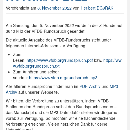
Veröffentlicht am
6. November 2022
von
Heribert DG9RAK
Spenden
Login
Am Samstag, den 5. November 2022 wurde in der Z-Runde auf
3640 kHz der VFDB-Rundspruch gesendet.
Die aktuelle Ausgabe des VFDB-Rundspruchs steht unter
folgenden Internet-Adressen zur Verfügung:
Zum
Lesen:
https://www.vfdb.org/rundspruch.pdf
bzw.
https://ww
w.vfdb.org/rundspruch.txt
Zum Anhören und selber
senden:
https://www.vfdb.org/rundspruch.mp3
Alle älteren Rundsprüche findet man im
PDF-Archiv
und
MP3-
Archiv
auf unserer Webseite.
Wir bitten, die Verbreitung zu unterstützen, indem VFDB
Stationen den Rundspruch selbst den Rundspruch senden –
das Manuskript und die MP3-Datei dafür stellen wir dir gerne
vorab zur Verfügung. So möchten wir eine flächendeckende
Verbreitung erreichen. Vielen herzlichen Dank für deine
Unterstützung!