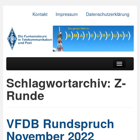
Kontakt
Impressum
Datenschutzerklärung
VFDB e.V.
Zum primären Inhalt springen
Zum sekundären Inhalt springen
Hauptmenü
Aktuelles
Schlagwortarchiv:
Z-
Der Verein
Runde
Referate
BV & OV
VFDB Rundspruch
Relais
November 2022
Downloads