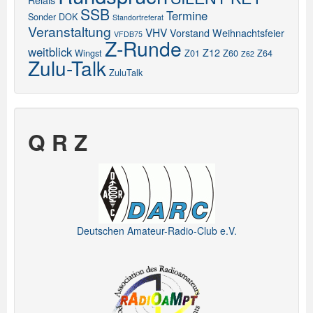
Relais
SSB
Termine
Sonder DOK
Standortreferat
Veranstaltung
VHV
Vorstand
Weihnachtsfeier
VFDB75
Z-Runde
weitblick
Z12
Wingst
Z01
Z60
Z64
Z62
Zulu-Talk
ZuluTalk
Q R Z
Deutschen Amateur-Radio-Club e.V.