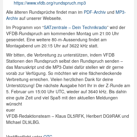
https://www.vfdb.org/rundspruch.mp3
Alle älteren Rundsprüche findet man im
PDF-Archiv
und
MP3-
Archiv
auf unserer Webseite.
Im Programm von “
SATzentrale – Dein Technikradio
” wird der
VFDB-Rundspruch am kommenden Montag um 21:00 Uhr
gesendet. Eine weitere 80-m-Aussendung findet am
Montagabend um 20:15 Uhr auf 3622 kHz statt.
Wir bitten, die Verbreitung zu unterstützen, indem VFDB
Stationen den Rundspruch selbst den Rundspruch senden –
das Manuskript und die MP3-Datei dafür stellen wir dir gerne
vorab zur Verfügung. So möchten wir eine flächendeckende
Verbreitung erreichen. Vielen herzlichen Dank für deine
Unterstützung! Die nächste Ausgabe hört Ihr in der Z-Runde am
5. Februar um 15:00 Uhr UTC, wieder auf 3640 kHz. Bis dahin
eine gute Zeit und viel Spaß mit den aktuellen Meldungen
wünscht
euer
VFDB-Redaktionsteam – Klaus DL5RFK, Heribert DG9RAK und
Michael DL9LBG.
Veröffentlicht unter
QTC
.