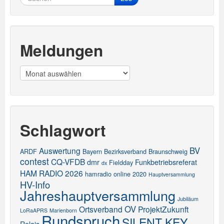
Meldungen
Meldungen
Schlagwort
BV
Auswertung
ARDF
Bayern
Bezirksverband
Braunschweig
contest
CQ-VFDB
dmr
Funkbetriebsreferat
Fieldday
dx
HAM RADIO 2026
hamradio online 2020
Hauptversammlung
HV-Info
Jahreshauptversammlung
Jubiläum
OV
Ortsverband
ProjektZukunft
LoRaAPRS
Marienborn
Rundspruch
SILENT KEY