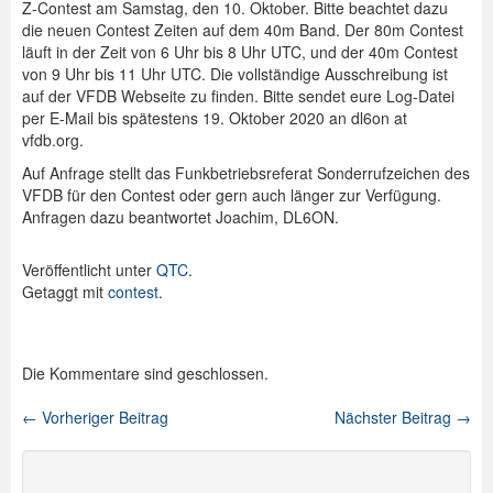
Z-Contest am Samstag, den 10. Oktober. Bitte beachtet dazu
die neuen Contest Zeiten auf dem 40m Band. Der 80m Contest
Spenden
läuft in der Zeit von 6 Uhr bis 8 Uhr UTC, und der 40m Contest
von 9 Uhr bis 11 Uhr UTC. Die vollständige Ausschreibung ist
Login
auf der VFDB Webseite zu finden. Bitte sendet eure Log-Datei
per E-Mail bis spätestens 19. Oktober 2020 an dl6on at
vfdb.org.
Auf Anfrage stellt das Funkbetriebsreferat Sonderrufzeichen des
VFDB für den Contest oder
gern auch länger zur Verfügung.
Anfragen dazu beantwortet Joachim, DL6ON.
Veröffentlicht unter
QTC
.
Getaggt mit
contest
.
Die Kommentare sind geschlossen.
←
Vorheriger Beitrag
Nächster Beitrag
→
Beitragsnavigation