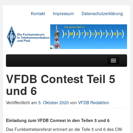
Kontakt
Impressum
Datenschutzerklärung
VFDB e.V.
Zum primären Inhalt springen
Zum sekundären Inhalt springen
Hauptmenü
Aktuelles
VFDB Contest Teil 5
Der Verein
und 6
Referate
Veröffentlicht am
5. Oktober 2020
von
VFDB Redaktion
BV & OV
Relais
Einladung zum VFDB Contest in den Teilen 5 und 6
Das Funkbetriebsreferat erinnert an die Teile 5 und 6 des CW-
Downloads