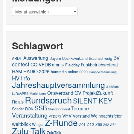
Meldungen
Schlagwort
BV
Auswertung
ARDF
Bayern
Bezirksverband
Braunschweig
contest
CQ-VFDB
dmr
Funkbetriebsreferat
Fieldday
dx
HAM RADIO 2026
hamradio online 2020
Hauptversammlung
HV-Info
Jahreshauptversammlung
Jubiläum
OV
Ortsverband
ProjektZukunft
LoRaAPRS
Marienborn
Rundspruch
SILENT KEY
Relais
SSB
Termine
Sonder DOK
Standortreferat
Veranstaltung
VHV
Vorstand
Weihnachtsfeier
VFDB75
Z-Runde
weitblick
Z12
Wingst
Z01
Z60
Z64
Z62
Zulu-Talk
ZuluTalk