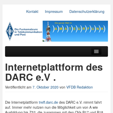
Kontakt
Impressum
Datenschutzerklärung
VFDB e.V.
Zum primären Inhalt springen
Zum sekundären Inhalt springen
Hauptmenü
Aktuelles
Internetplattform des
Der Verein
DARC e.V .
Referate
Veröffentlicht am
7. Oktober 2020
von
VFDB Redaktion
BV & OV
Relais
Die Internetplattform
treff.darc.de
des DARC e.V. nimmt fahrt
auf. Immer mehr nutzen nun die Möglichkeit um von A wie
Downloads
Ausbildung bis Z52, die zusammen mit den OVs B17 und B18