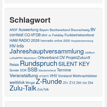
Schlagwort
BV
Auswertung
ARDF
Bayern
Bezirksverband
Braunschweig
contest
CQ-VFDB
dmr
Funkbetriebsreferat
Fieldday
dx
HAM RADIO 2026
hamradio online 2020
Hauptversammlung
HV-Info
Jahreshauptversammlung
Jubiläum
OV
Ortsverband
ProjektZukunft
LoRaAPRS
Marienborn
Rundspruch
SILENT KEY
Relais
SSB
Termine
Sonder DOK
Standortreferat
Veranstaltung
VHV
Vorstand
Weihnachtsfeier
VFDB75
Z-Runde
weitblick
Z12
Wingst
Z01
Z60
Z64
Z62
Zulu-Talk
ZuluTalk