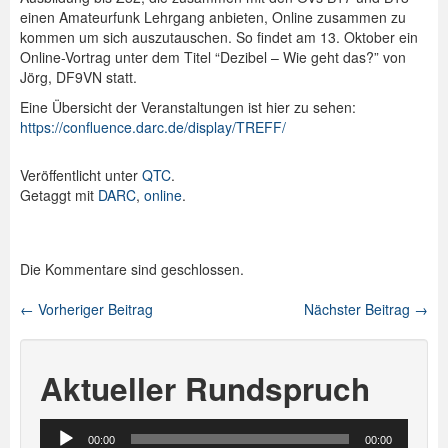
einen Amateurfunk Lehrgang anbieten, Online zusammen zu
Spenden
kommen um sich auszutauschen. So findet am 13. Oktober ein
Online-Vortrag unter dem Titel “Dezibel – Wie geht das?” von
Login
Jörg, DF9VN statt.
Eine Übersicht der Veranstaltungen ist hier zu sehen:
https://confluence.darc.de/display/TREFF/
Veröffentlicht unter
QTC
.
Getaggt mit
DARC
,
online
.
Die Kommentare sind geschlossen.
←
Vorheriger Beitrag
Nächster Beitrag
→
Beitragsnavigation
Aktueller Rundspruch
Audio-
00:00
00:00