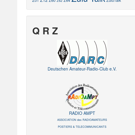
Z12
Z01
Z60
Z64
ZuluTalk
Z62
Q R Z
Deutschen Amateur-Radio-Club e.V.
RADIO AMPT
ASSOCIATION des RADIOAMATEURS
POSTIERS & TELECOMMUNICANTS