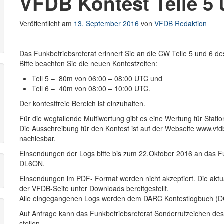
VFDB Kontest Teile 5
Veröffentlicht am
13. September 2016
von
VFDB Redaktion
r
Das Funkbetriebsreferat erinnert Sie an die CW Teile 5 und 6 
Bitte beachten Sie die neuen Kontestzeiten:
Teil 5 – 80m von 06:00 – 08:00 UTC und
Teil 6 – 40m von 08:00 – 10:00 UTC.
Der kontestfreie Bereich ist einzuhalten.
Für die wegfallende Multiwertung gibt es eine Wertung für Stat
Die Ausschreibung für den Kontest ist auf der Webseite www.vfd
nachlesbar.
Einsendungen der Logs bitte bis zum 22.Oktober 2016 an das Fun
DL6ON.
Einsendungen im PDF- Format werden nicht akzeptiert. Die aktu
der VFDB-Seite unter Downloads bereitgestellt.
Alle eingegangenen Logs werden dem DARC Kontestlogbuch (DCL
Auf Anfrage kann das Funkbetriebsreferat Sonderrufzeichen des
stellen.