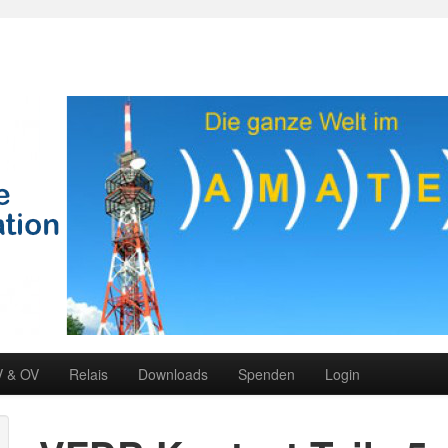
V & OV
Relais
Downloads
Spenden
Login