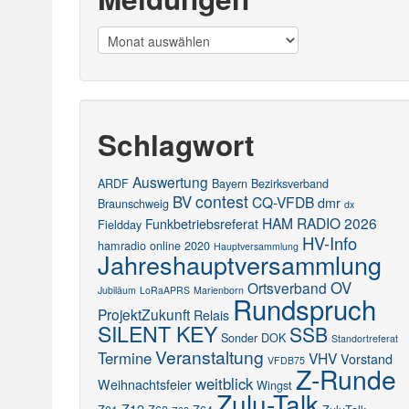
Meldungen
Schlagwort
Auswertung
ARDF
Bayern
Bezirksverband
contest
BV
CQ-VFDB
dmr
Braunschweig
dx
HAM RADIO 2026
Funkbetriebsreferat
Fieldday
HV-Info
hamradio online 2020
Hauptversammlung
Jahreshauptversammlung
OV
Ortsverband
Jubiläum
LoRaAPRS
Marienborn
Rundspruch
ProjektZukunft
Relais
SILENT KEY
SSB
Sonder DOK
Standortreferat
Veranstaltung
Termine
VHV
Vorstand
VFDB75
Z-Runde
weitblick
Weihnachtsfeier
Wingst
Zulu-Talk