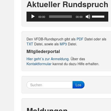
Aktueller Rundspruch
Audio-
Pfeiltasten
00:00
00:00
Player
Hoch/Runte
benutzen,
um
die
Den VFDB-Rundspruch gibt als
PDF
Datei oder als
Lautstärke
TXT
Datei, sowie als
MP3
Datei.
zu
regeln.
Mitgliederportal
Hier geht´s zur Anmeldung.
Über das
Kontaktformular
kannst du dazu Hilfe erhalten.
Los
Meldungen