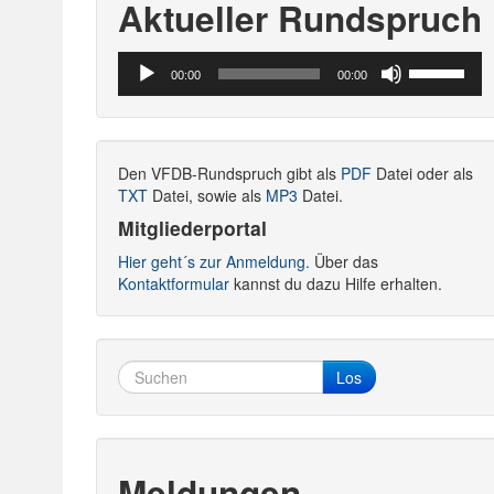
Aktueller Rundspruch
Audio-
Pfeiltasten
00:00
00:00
Player
Hoch/Runte
benutzen,
um
die
Den VFDB-Rundspruch gibt als
PDF
Datei oder als
Lautstärke
TXT
Datei, sowie als
MP3
Datei.
zu
regeln.
Mitgliederportal
Hier geht´s zur Anmeldung.
Über das
Kontaktformular
kannst du dazu Hilfe erhalten.
Los
Meldungen