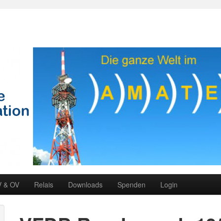
V & OV
Relais
Downloads
Spenden
Login