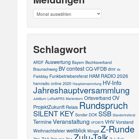
Meldungen
Schlagwort
Auswertung
ARDF
Bayern
Bezirksverband
contest
BV
CQ-VFDB
dmr
Braunschweig
dx
HAM RADIO 2026
Funkbetriebsreferat
Fieldday
HV-Info
hamradio online 2020
Hauptversammlung
Jahreshauptversammlung
OV
Ortsverband
Jubiläum
LoRaAPRS
Marienborn
Rundspruch
ProjektZukunft
Relais
SILENT KEY
SSB
Sonder DOK
Standortreferat
Veranstaltung
Termine
VHV
Vorstand
VFDB75
Z-Runde
weitblick
Weihnachtsfeier
Wingst
Zulu-Talk