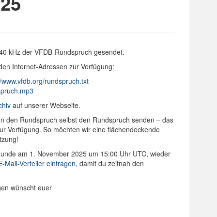
25
640 kHz der VFDB-Rundspruch gesendet.
den Internet-Adressen zur Verfügung:
//www.vfdb.org/rundspruch.txt
dspruch.mp3
chiv
auf unserer Webseite.
onen den Rundspruch selbst den Rundspruch senden – das
 zur Verfügung. So möchten wir eine flächendeckende
tzung!
-Runde am 1. November 2025 um 15:00 Uhr UTC, wieder
E-Mail-Verteiler eintragen
, damit du zeitnah den
ngen wünscht euer