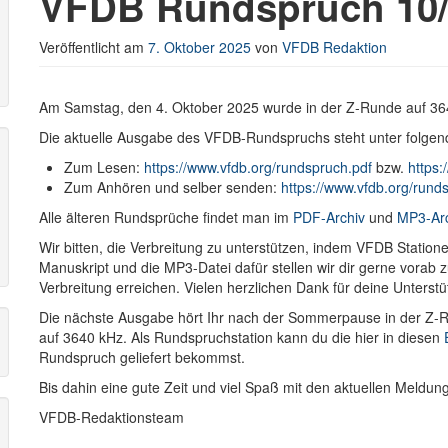
VFDB Rundspruch 10/
Veröffentlicht am
7. Oktober 2025
von
VFDB Redaktion
r
Am Samstag, den 4. Oktober 2025 wurde in der Z-Runde auf 3
Die aktuelle Ausgabe des VFDB-Rundspruchs steht unter folgen
Zum Lesen:
https://www.vfdb.org/rundspruch.pdf
bzw.
https:
Zum Anhören und selber senden:
https://www.vfdb.org/run
Alle älteren Rundsprüche findet man im
PDF-Archiv
und
MP3-Ar
Wir bitten, die Verbreitung zu unterstützen, indem VFDB Stati
Manuskript und die MP3-Datei dafür stellen wir dir gerne vorab
Verbreitung erreichen. Vielen herzlichen Dank für deine Unterstü
Die nächste Ausgabe hört Ihr nach der Sommerpause in der Z
auf 3640 kHz. Als Rundspruchstation kann du die hier in diesen
Rundspruch geliefert bekommst.
Bis dahin eine gute Zeit und viel Spaß mit den aktuellen Meldu
VFDB-Redaktionsteam