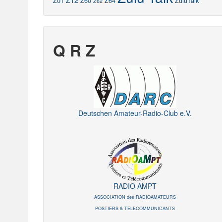
Z12
Z01
Z60
Z64
ZuluTalk
Z62
Q R Z
Deutschen Amateur-Radio-Club e.V.
RADIO AMPT
ASSOCIATION des RADIOAMATEURS
POSTIERS & TELECOMMUNICANTS