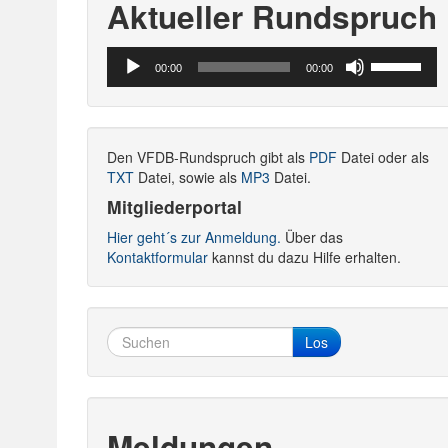
Aktueller Rundspruch
Audio-
Pfeiltasten
00:00
00:00
Player
Hoch/Runte
benutzen,
um
die
Den VFDB-Rundspruch gibt als
PDF
Datei oder als
Lautstärke
TXT
Datei, sowie als
MP3
Datei.
zu
regeln.
Mitgliederportal
Hier geht´s zur Anmeldung.
Über das
Kontaktformular
kannst du dazu Hilfe erhalten.
Los
Meldungen