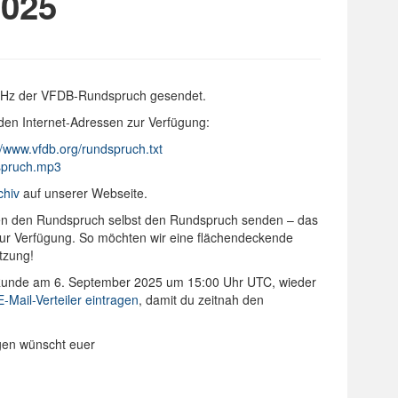
025
 kHz der VFDB-Rundspruch gesendet.
den Internet-Adressen zur Verfügung:
//www.vfdb.org/rundspruch.txt
dspruch.mp3
chiv
auf unserer Webseite.
onen den Rundspruch selbst den Rundspruch senden – das
 zur Verfügung. So möchten wir eine flächendeckende
tzung!
-Runde am 6. September 2025 um 15:00 Uhr UTC, wieder
E-Mail-Verteiler eintragen
, damit du zeitnah den
ngen wünscht euer