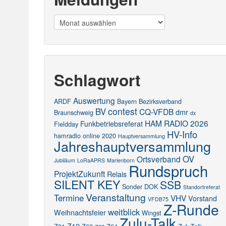
Meldungen
Schlagwort
Auswertung
ARDF
Bayern
Bezirksverband
contest
BV
CQ-VFDB
dmr
Braunschweig
dx
HAM RADIO 2026
Funkbetriebsreferat
Fieldday
HV-Info
hamradio online 2020
Hauptversammlung
Jahreshauptversammlung
OV
Ortsverband
Jubiläum
LoRaAPRS
Marienborn
Rundspruch
ProjektZukunft
Relais
SILENT KEY
SSB
Sonder DOK
Standortreferat
Veranstaltung
Termine
VHV
Vorstand
VFDB75
Z-Runde
weitblick
Weihnachtsfeier
Wingst
Zulu-Talk