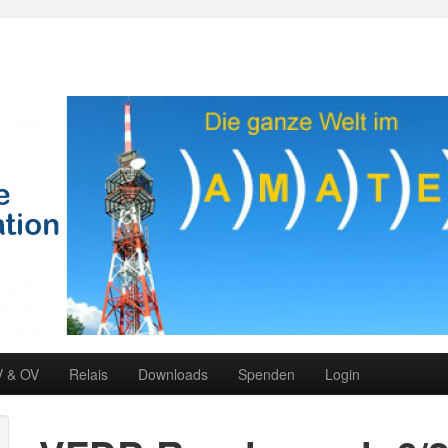
V & OV
Relais
Downloads
Spenden
Login