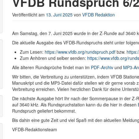
VFDB Rundspruch 6/2
Veröffentlicht am
13. Juni 2025
von
VFDB Redaktion
r
Am Samstag, den 7. Juni 2025 wurde in der Z-Runde auf 3640
Die aktuelle Ausgabe des VFDB-Rundspruchs steht unter folgen
Zum Lesen:
https://www.vfdb.org/rundspruch.pdf
bzw.
https:
Zum Anhören und selber senden:
https://www.vfdb.org/run
Alle älteren Rundsprüche findet man im
PDF-Archiv
und
MP3-Ar
Wir bitten, die Verbreitung zu unterstützen, indem VFDB Stati
Manuskript und die MP3-Datei dafür stellen wir dir gerne vorab
Verbreitung erreichen. Vielen herzlichen Dank für deine Unterstü
Die nächste Ausgabe hört Ihr nach der Sommerpause in der Z
auf 3640 kHz. Als Rundspruchstation kann du die hier in diesen
Rundspruch geliefert bekommst.
Bis dahin eine gute Zeit und viel Spaß mit den aktuellen Meldu
VFDB-Redaktionsteam