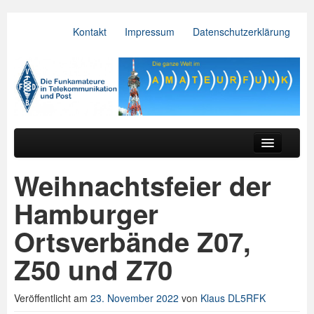
Kontakt
Impressum
Datenschutzerklärung
VFDB e.V.
Zum primären Inhalt springen
Zum sekundären Inhalt springen
Hauptmenü
Aktuelles
Weihnachtsfeier der
Der Verein
Hamburger
Referate
Ortsverbände Z07,
BV & OV
Z50 und Z70
Relais
Veröffentlicht am
23. November 2022
von
Klaus DL5RFK
Downloads