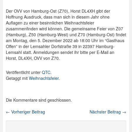
Spenden
Der OVV von Hamburg-Ost (Z70), Horst DL4XH gibt der
Hoffnung Ausdruck, dass man sich in diesem Jahr ohne
Login
Auflagen zu einer besinnlichen Weihnachtsfeier
zusammenfinden wird können. Die gemeinsame Feier von Z07
(Hamburg), Z50 (Hamburg-West) und Z70 (Hamburg-Ost) findet
am Montag, den 5. Dezember 2022 ab 18:00 Uhr im “Gasthaus
Offen” in der Lemsahler Dorfstraße 39 in 22397 Hamburg-
Lemsahl statt. Anmeldungen sendet ihr bitte per E-Mail an
Horst, DL4XH, OVV von Z70.
Veröffentlicht unter
QTC
.
Getaggt mit
Weihnachtsfeier
.
Die Kommentare sind geschlossen.
←
Vorheriger Beitrag
Nächster Beitrag
→
Beitragsnavigation