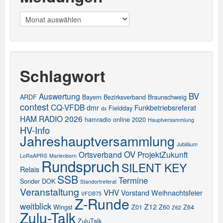
Meldungen
Schlagwort
BV
Auswertung
ARDF
Bayern
Bezirksverband
Braunschweig
contest
CQ-VFDB
dmr
Funkbetriebsreferat
Fieldday
dx
HAM RADIO 2026
hamradio online 2020
Hauptversammlung
HV-Info
Jahreshauptversammlung
Jubiläum
OV
Ortsverband
ProjektZukunft
LoRaAPRS
Marienborn
Rundspruch
SILENT KEY
Relais
SSB
Termine
Sonder DOK
Standortreferat
Veranstaltung
VHV
Vorstand
Weihnachtsfeier
VFDB75
Z-Runde
weitblick
Z12
Wingst
Z01
Z60
Z64
Z62
Zulu-Talk
ZuluTalk