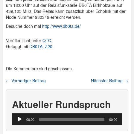
um 18:00 Uhr auf der Relaisfunkstelle DB0TA Birkholzaue auf
Spenden
439,125 MHz. Das Relais kann zusätzlich über Echolink mit der
Node Nummer 930349 erreicht werden.
Login
Besuche doch mal
http://www.db0ta.de/
Veröffentlicht unter
QTC
.
Getaggt mit
DB0TA
,
Z20
.
Die Kommentare sind geschlossen.
←
Vorheriger Beitrag
Nächster Beitrag
→
Beitragsnavigation
Aktueller Rundspruch
Audio-
00:00
00:00
Player