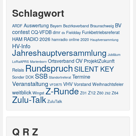
Schlagwort
BV
Auswertung
ARDF
Bayern
Bezirksverband
Braunschweig
contest
CQ-VFDB
dmr
Funkbetriebsreferat
Fieldday
dx
HAM RADIO 2026
hamradio online 2020
Hauptversammlung
HV-Info
Jahreshauptversammlung
Jubiläum
OV
Ortsverband
ProjektZukunft
LoRaAPRS
Marienborn
Rundspruch
SILENT KEY
Relais
SSB
Termine
Sonder DOK
Standortreferat
Veranstaltung
VHV
Vorstand
Weihnachtsfeier
VFDB75
Z-Runde
weitblick
Z12
Wingst
Z01
Z60
Z64
Z62
Zulu-Talk
ZuluTalk
Q R Z