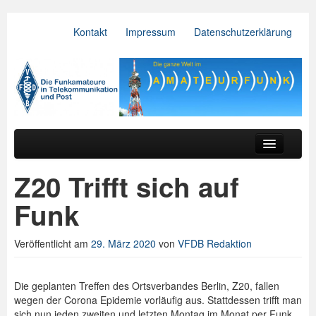
Kontakt
Impressum
Datenschutzerklärung
VFDB e.V.
Zum primären Inhalt springen
Zum sekundären Inhalt springen
Hauptmenü
Aktuelles
Z20 Trifft sich auf
Der Verein
Funk
Referate
Veröffentlicht am
29. März 2020
von
VFDB Redaktion
BV & OV
Relais
Die geplanten Treffen des Ortsverbandes Berlin, Z20, fallen
wegen der Corona Epidemie vorläufig aus. Stattdessen trifft man
Downloads
sich nun jeden zweiten und letzten Montag im Monat per Funk