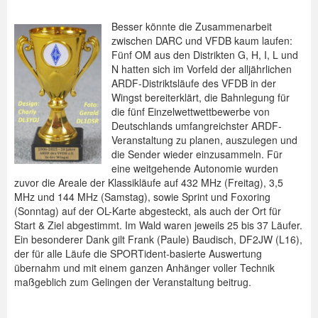
Spenden
Besser könnte die Zusammenarbeit
zwischen DARC und VFDB kaum laufen:
Login
Fünf OM aus den Distrikten G, H, I, L und
N hatten sich im Vorfeld der alljährlichen
ARDF-Distriktsläufe des VFDB in der
Wingst bereiterklärt, die Bahnlegung für
die fünf Einzelwettwettbewerbe von
Deutschlands umfangreichster ARDF-
Veranstaltung zu planen, auszulegen und
die Sender wieder einzusammeln. Für
eine weitgehende Autonomie wurden
zuvor die Areale der Klassikläufe auf 432 MHz (Freitag), 3,5
MHz und 144 MHz (Samstag), sowie Sprint und Foxoring
(Sonntag) auf der OL-Karte abgesteckt, als auch der Ort für
Start & Ziel abgestimmt. Im Wald waren jeweils 25 bis 37 Läufer.
Ein besonderer Dank gilt Frank (Paule) Baudisch, DF2JW (L16),
der für alle Läufe die SPORTident-basierte Auswertung
übernahm und mit einem ganzen Anhänger voller Technik
maßgeblich zum Gelingen der Veranstaltung beitrug.