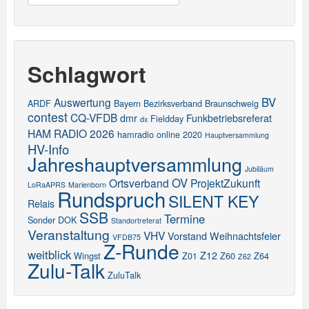
Schlagwort
BV
Auswertung
ARDF
Bayern
Bezirksverband
Braunschweig
contest
CQ-VFDB
dmr
Funkbetriebsreferat
Fieldday
dx
HAM RADIO 2026
hamradio online 2020
Hauptversammlung
HV-Info
Jahreshauptversammlung
Jubiläum
OV
Ortsverband
ProjektZukunft
LoRaAPRS
Marienborn
Rundspruch
SILENT KEY
Relais
SSB
Termine
Sonder DOK
Standortreferat
Veranstaltung
VHV
Vorstand
Weihnachtsfeier
VFDB75
Z-Runde
weitblick
Z12
Wingst
Z01
Z60
Z64
Z62
Zulu-Talk
ZuluTalk