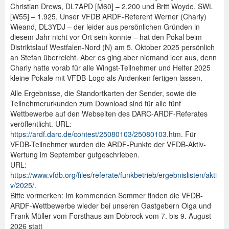
Christian Drews, DL7APD [M60] – 2.200 und Britt Woyde, SWL
[W55] – 1.925. Unser VFDB ARDF-Referent Werner (Charly)
Wieand, DL3YDJ – der leider aus persönlichen Gründen in
diesem Jahr nicht vor Ort sein konnte – hat den Pokal beim
Distriktslauf Westfalen-Nord (N) am 5. Oktober 2025 persönlich
an Stefan überreicht. Aber es ging aber niemand leer aus, denn
Charly hatte vorab für alle Wingst-Teilnehmer und Helfer 2025
kleine Pokale mit VFDB-Logo als Andenken fertigen lassen.
Alle Ergebnisse, die Standortkarten der Sender, sowie die
Teilnehmer­urkunden zum Download sind für alle fünf
Wettbewerbe auf den Webseiten des DARC-ARDF-Referates
veröffentlicht. URL:
https://ardf.darc.de/contest/25080103/25080103.htm
. Für
VFDB-Teilnehmer wurden die ARDF-Punkte der VFDB-Aktiv-
Wertung im September gutgeschrieben.
URL:
https://www.vfdb.org/files/referate/funkbetrieb/ergebnislisten/akti
v/2025/
.
Bitte vormerken: Im kommenden Sommer finden die VFDB-
ARDF-Wettbewerbe wieder bei unseren Gastgebern Olga und
Frank Müller vom Forsthaus am Dobrock vom 7. bis 9. August
2026 statt