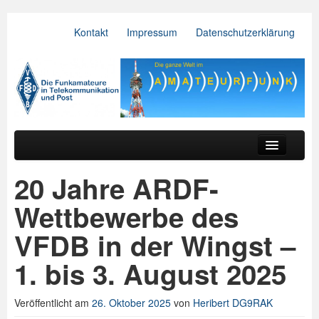
Kontakt
Impressum
Datenschutzerklärung
VFDB e.V.
Zum primären Inhalt springen
Zum sekundären Inhalt springen
Hauptmenü
Aktuelles
20 Jahre ARDF-
Der Verein
Wettbewerbe des
Referate
VFDB in der Wingst –
BV & OV
1. bis 3. August 2025
Relais
Veröffentlicht am
26. Oktober 2025
von
Heribert DG9RAK
Downloads